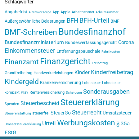
Schlagwörter
Abgabefrist
App
Apple
Arbeitnehmer
Altersvorsorge
Arbeitszimmer
BFH-Urteil
BFH
Außergewöhnliche Belastungen
BMF
Bundesfinanzhof
BMF-Schreiben
Bundesfinanzministerium
Corona
Bundesverfassungsgericht
Einkommensteuer
Entfernungspauschale
Fahrtkosten
Finanzgericht
Finanzamt
Freibetrag
Kinderfreibetrag
Kinder
Grundfreibetrag
Handwerkerleistungen
Kindergeld
Krankenversicherung
Lohnsteuer
Lohnsteuer
Sonderausgaben
Rentenversicherung
kompakt
Play
Scheidung
Steuererklärung
Steuerbescheid
Spenden
Steuerrecht
SteuerGo
Umsatzsteuer
steuerfrei
Steuererstattung
Werbungskosten
Urteil
§ 35a
Umsatzsteuererklärung
EStG