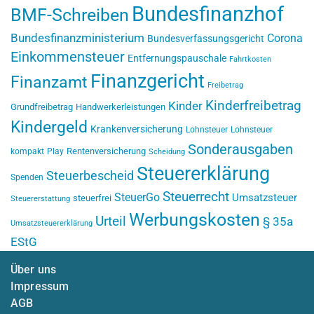
Bundesfinanzhof
BMF-Schreiben
Bundesfinanzministerium
Corona
Bundesverfassungsgericht
Einkommensteuer
Entfernungspauschale
Fahrtkosten
Finanzgericht
Finanzamt
Freibetrag
Kinderfreibetrag
Kinder
Grundfreibetrag
Handwerkerleistungen
Kindergeld
Krankenversicherung
Lohnsteuer
Lohnsteuer
Sonderausgaben
Rentenversicherung
kompakt
Play
Scheidung
Steuererklärung
Steuerbescheid
Spenden
Steuerrecht
SteuerGo
Umsatzsteuer
steuerfrei
Steuererstattung
Werbungskosten
Urteil
§ 35a
Umsatzsteuererklärung
EStG
Über uns
Impressum
AGB