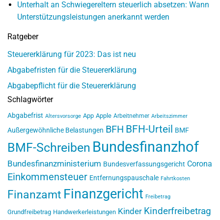
Unterhalt an Schwiegereltern steuerlich absetzen: Wann
Unterstützungsleistungen anerkannt werden
Ratgeber
Steuererklärung für 2023: Das ist neu
Abgabefristen für die Steuererklärung
Abgabepflicht für die Steuererklärung
Schlagwörter
Abgabefrist
App
Apple
Arbeitnehmer
Altersvorsorge
Arbeitszimmer
BFH-Urteil
BFH
Außergewöhnliche Belastungen
BMF
Bundesfinanzhof
BMF-Schreiben
Bundesfinanzministerium
Corona
Bundesverfassungsgericht
Einkommensteuer
Entfernungspauschale
Fahrtkosten
Finanzgericht
Finanzamt
Freibetrag
Kinderfreibetrag
Kinder
Grundfreibetrag
Handwerkerleistungen