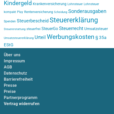
Kindergeld
Krankenversicherung
Lohnsteuer
Lohnsteuer
Sonderausgaben
Rentenversicherung
kompakt
Play
Scheidung
Steuererklärung
Steuerbescheid
Spenden
Steuerrecht
SteuerGo
Umsatzsteuer
steuerfrei
Steuererstattung
Werbungskosten
Urteil
§ 35a
Umsatzsteuererklärung
EStG
Über uns
Impressum
AGB
Datenschutz
Barrierefreiheit
Presse
Preise
Partnerprogramm
Vertrag widerrufen