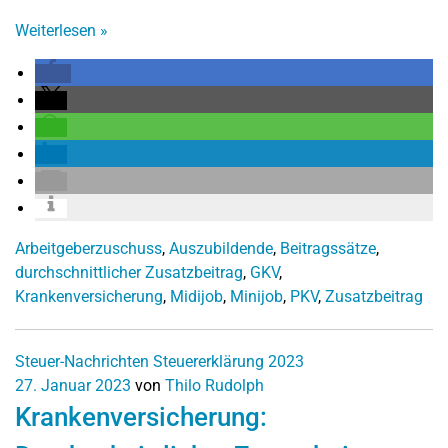
Weiterlesen
»
Arbeitgeberzuschuss
,
Auszubildende
,
Beitragssätze
,
durchschnittlicher Zusatzbeitrag
,
GKV
,
Krankenversicherung
,
Midijob
,
Minijob
,
PKV
,
Zusatzbeitrag
Steuer-Nachrichten
Steuererklärung 2023
27. Januar 2023
von
Thilo Rudolph
Krankenversicherung: