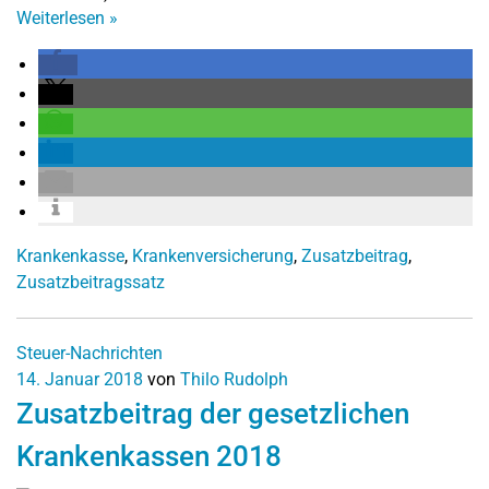
Weiterlesen
»
Krankenkasse
,
Krankenversicherung
,
Zusatzbeitrag
,
Zusatzbeitragssatz
Steuer-Nachrichten
14. Januar 2018
von
Thilo Rudolph
Zusatzbeitrag der gesetzlichen
Krankenkassen 2018