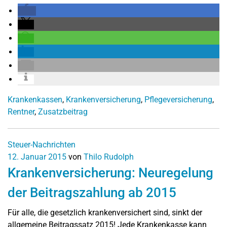
Krankenkassen
,
Krankenversicherung
,
Pflegeversicherung
,
Rentner
,
Zusatzbeitrag
Steuer-Nachrichten
12. Januar 2015
von
Thilo Rudolph
Krankenversicherung: Neuregelung
der Beitragszahlung ab 2015
Für alle, die gesetzlich krankenversichert sind, sinkt der
allgemeine Beitragssatz 2015! Jede Krankenkasse kann