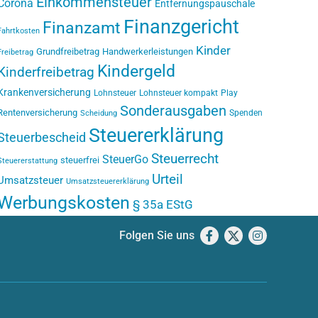
Einkommensteuer
Corona
Entfernungspauschale
Finanzgericht
Finanzamt
Fahrtkosten
Kinder
Grundfreibetrag
Handwerkerleistungen
Freibetrag
Kindergeld
Kinderfreibetrag
Krankenversicherung
Lohnsteuer
Lohnsteuer kompakt
Play
Sonderausgaben
Rentenversicherung
Spenden
Scheidung
Steuererklärung
Steuerbescheid
Steuerrecht
SteuerGo
steuerfrei
Steuererstattung
Urteil
Umsatzsteuer
Umsatzsteuererklärung
Werbungskosten
§ 35a EStG
Folgen Sie uns
Facebook
X
Instagram