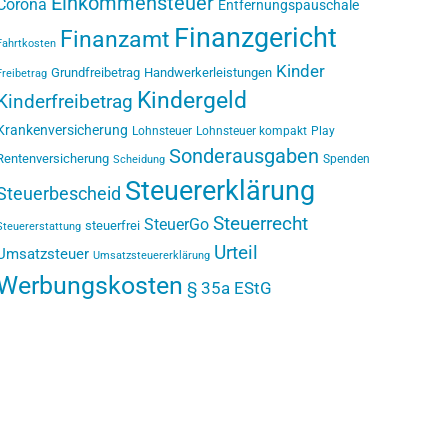
Einkommensteuer
Corona
Entfernungspauschale
Finanzgericht
Finanzamt
Fahrtkosten
Kinder
Grundfreibetrag
Handwerkerleistungen
Freibetrag
Kindergeld
Kinderfreibetrag
Krankenversicherung
Lohnsteuer
Lohnsteuer kompakt
Play
Sonderausgaben
Rentenversicherung
Spenden
Scheidung
Steuererklärung
Steuerbescheid
Steuerrecht
SteuerGo
steuerfrei
Steuererstattung
Urteil
Umsatzsteuer
Umsatzsteuererklärung
Werbungskosten
§ 35a EStG