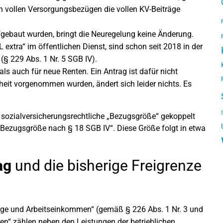
n vollen Versorgungsbezügen die vollen KV-Beiträge
ufgebaut wurden, bringt die Neuregelung keine Änderung.
L extra“ im öffentlichen Dienst, sind schon seit 2018 in der
(§ 229 Abs. 1 Nr. 5 SGB IV).
ls auch für neue Renten. Ein Antrag ist dafür nicht
nheit vorgenommen wurden, ändert sich leider nichts. Es
e sozialversicherungsrechtliche „Bezugsgröße“ gekoppelt
 Bezugsgröße nach § 18 SGB IV“. Diese Größe folgt in etwa
ag
und die bisherige Freigrenze
üge und Arbeitseinkommen“ (gemäß § 226 Abs. 1 Nr. 3 und
n“ zählen neben den Leistungen der betrieblichen