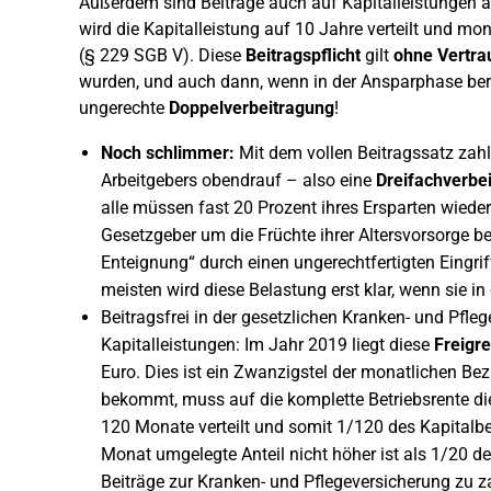
Außerdem sind Beiträge auch auf Kapitalleistungen a
wird die Kapitalleistung auf 10 Jahre verteilt und mo
(§ 229 SGB V). Diese
Beitragspflicht
gilt
ohne Vertra
wurden, und auch dann, wenn in der Ansparphase bere
ungerechte
Doppelverbeitragung
!
Noch schlimmer:
Mit dem vollen Beitragssatz zahl
Arbeitgebers obendrauf – also eine
Dreifachverbe
alle müssen fast 20 Prozent ihres Ersparten wiede
Gesetzgeber um die Früchte ihrer Altersvorsorge bet
Enteignung“ durch einen ungerechtfertigten Eingrif
meisten wird diese Belastung erst klar, wenn sie i
Beitragsfrei in der gesetzlichen Kranken- und Pfle
Kapitalleistungen: Im Jahr 2019 liegt diese
Freigr
Euro. Dies ist ein Zwanzigstel der monatlichen Be
bekommt, muss auf die komplette Betriebsrente die
120 Monate verteilt und somit 1/120 des Kapitalbet
Monat umgelegte Anteil nicht höher ist als 1/20 d
Beiträge zur Kranken- und Pflegeversicherung zu zah