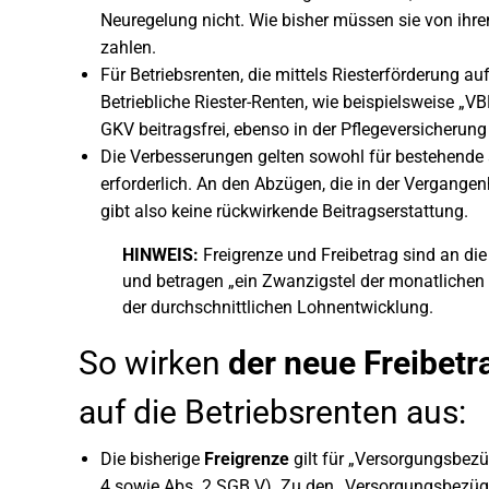
Neuregelung nicht. Wie bisher müssen sie von ihre
zahlen.
Für Betriebsrenten, die mittels Riesterförderung a
Betriebliche Riester-Renten, wie beispielsweise „VB
GKV beitragsfrei, ebenso in der Pflegeversicherung 
Die Verbesserungen gelten sowohl für bestehende a
erforderlich. An den Abzügen, die in der Vergange
gibt also keine rückwirkende Beitragserstattung.
HINWEIS:
Freigrenze und Freibetrag sind an di
und betragen „ein Zwanzigstel der monatlichen
der durchschnittlichen Lohnentwicklung.
So wirken
der neue Freibetr
auf die Betriebsrenten aus:
Die bisherige
Freigrenze
gilt für „Versorgungsbez
4 sowie Abs. 2 SGB V). Zu den „Versorgungsbezüge