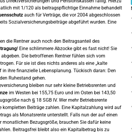
us Direktversicherungen und Pensionskassen fällig. Hierzu
natlich mit 1/120 als beitragspflichtige Einnahme behandelt
uensschutz
auch für Verträge, die vor 2004 abgeschlossen
its Sozialversicherungsbeiträge abgeführt wurden. Eine
en die Rentner auch noch den Beitragsanteil des
itragung
! Eine schlimmere Abzocke gibt es fast nicht! Sie
r abgeben. Die betroffenen Rentner fühlen sich vom
rogen. Für sie ist dies nichts anderes als eine „kalte
f in ihre finanzielle Lebensplanung. Tückisch daran: Den
n den Ruhestand gehen.
geversicherung bleiben nur sehr kleine Betriebsrenten und
enze
im Westen bei 155,75 Euro und im Osten bei 143,50
zugsgröße nach § 18 SGB IV. Wer mehr Betriebsrente
 kompletten Beiträge zahlen. Eine Kapitalzahlung wird auf
rags als Monatsrente unterstellt. Falls nun der auf einen
er monatlichen Bezugsgröße, brauchen Sie dafür keine
len. Beitragsfrei bleibt also ein Kapitalbetrag bis zu