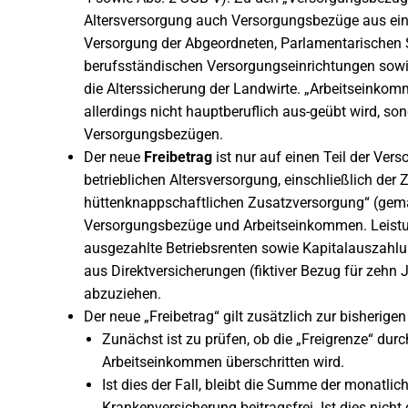
Altersversorgung auch Versorgungsbezüge aus eine
Versorgung der Abgeordneten, Parlamentarischen S
berufsständischen Versorgungseinrichtungen sow
die Alterssicherung der Landwirte. „Arbeitseinkomm
allerdings nicht hauptberuflich aus-geübt wird, s
Versorgungsbezügen.
Der neue
Freibetrag
ist nur auf einen Teil der Ve
betrieblichen Altersversorgung, einschließlich der
hüttenknappschaftlichen Zusatzversorgung“ (gemäß 
Versorgungsbezüge und Arbeitseinkommen. Leistun
ausgezahlte Betriebsrenten sowie Kapitalauszahlu
aus Direktversicherungen (fiktiver Bezug für zehn
abzuziehen.
Der neue „Freibetrag“ gilt zusätzlich zur bisherige
Zunächst ist zu prüfen, ob die „Freigrenze“ du
Arbeitseinkommen überschritten wird.
Ist dies der Fall, bleibt die Summe der monatlic
Krankenversicherung beitragsfrei. Ist dies nicht