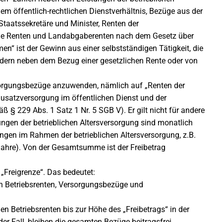
m öffentlich-rechtlichen Dienstverhältnis, Bezüge aus der
taatssekretäre und Minister, Renten der
ie Renten und Landabgaberenten nach dem Gesetz über
en“ ist der Gewinn aus einer selbstständigen Tätigkeit, die
ondern neben dem Bezug einer gesetzlichen Rente oder von
rsorgungsbezüge anzuwenden, nämlich auf „Renten der
 Zusatzversorgung im öffentlichen Dienst und der
§ 229 Abs. 1 Satz 1 Nr. 5 SGB V). Er gilt nicht für andere
gen der betrieblichen Altersversorgung sind monatlich
ngen im Rahmen der betrieblichen Altersversorgung, z.B.
 Jahre). Von der Gesamtsumme ist der Freibetrag
n „Freigrenze“. Das bedeutet:
rch Betriebsrenten, Versorgungsbezüge und
hen Betriebsrenten bis zur Höhe des „Freibetrags“ in der
 der Fall, bleiben die gesamten Bezüge beitragsfrei.