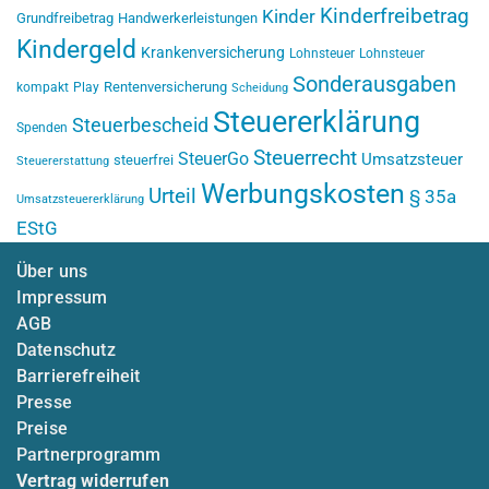
Kinderfreibetrag
Kinder
Grundfreibetrag
Handwerkerleistungen
Kindergeld
Krankenversicherung
Lohnsteuer
Lohnsteuer
Sonderausgaben
Rentenversicherung
kompakt
Play
Scheidung
Steuererklärung
Steuerbescheid
Spenden
Steuerrecht
SteuerGo
Umsatzsteuer
steuerfrei
Steuererstattung
Werbungskosten
Urteil
§ 35a
Umsatzsteuererklärung
EStG
Über uns
Impressum
AGB
Datenschutz
Barrierefreiheit
Presse
Preise
Partnerprogramm
Vertrag widerrufen