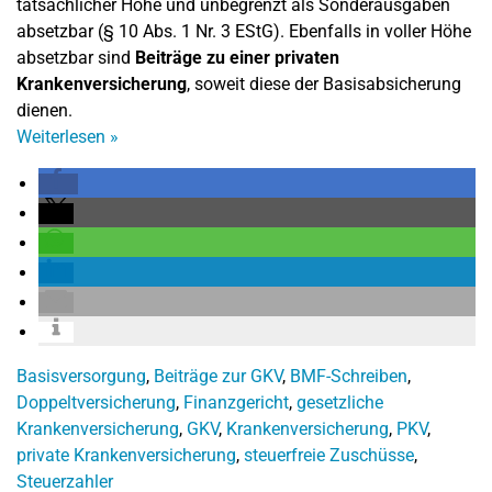
tatsächlicher Höhe und unbegrenzt als Sonderausgaben
absetzbar (§ 10 Abs. 1 Nr. 3 EStG). Ebenfalls in voller Höhe
absetzbar sind
Beiträge zu einer privaten
Krankenversicherung
, soweit diese der Basisabsicherung
dienen.
Weiterlesen
»
Basisversorgung
,
Beiträge zur GKV
,
BMF-Schreiben
,
Doppeltversicherung
,
Finanzgericht
,
gesetzliche
Krankenversicherung
,
GKV
,
Krankenversicherung
,
PKV
,
private Krankenversicherung
,
steuerfreie Zuschüsse
,
Steuerzahler