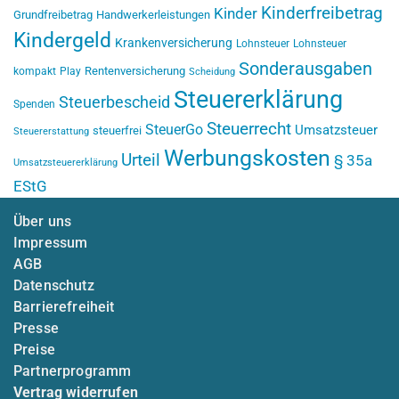
Kinderfreibetrag
Kinder
Grundfreibetrag
Handwerkerleistungen
Kindergeld
Krankenversicherung
Lohnsteuer
Lohnsteuer
Sonderausgaben
Rentenversicherung
kompakt
Play
Scheidung
Steuererklärung
Steuerbescheid
Spenden
Steuerrecht
SteuerGo
Umsatzsteuer
steuerfrei
Steuererstattung
Werbungskosten
Urteil
§ 35a
Umsatzsteuererklärung
EStG
Über uns
Impressum
AGB
Datenschutz
Barrierefreiheit
Presse
Preise
Partnerprogramm
Vertrag widerrufen