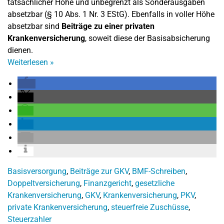
tatsächlicher Höhe und unbegrenzt als Sonderausgaben
absetzbar (§ 10 Abs. 1 Nr. 3 EStG). Ebenfalls in voller Höhe
absetzbar sind
Beiträge zu einer privaten
Krankenversicherung
, soweit diese der Basisabsicherung
dienen.
Weiterlesen
»
Basisversorgung
,
Beiträge zur GKV
,
BMF-Schreiben
,
Doppeltversicherung
,
Finanzgericht
,
gesetzliche
Krankenversicherung
,
GKV
,
Krankenversicherung
,
PKV
,
private Krankenversicherung
,
steuerfreie Zuschüsse
,
Steuerzahler