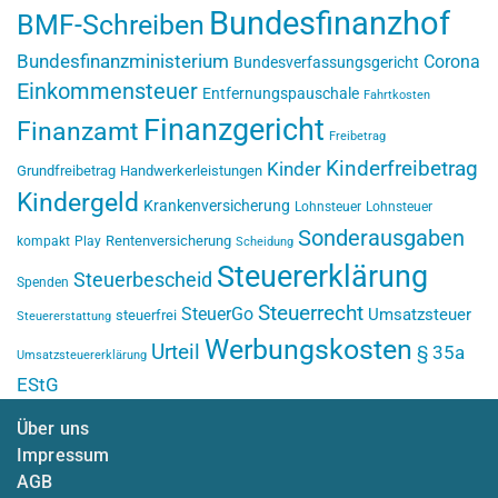
Bundesfinanzhof
BMF-Schreiben
Bundesfinanzministerium
Corona
Bundesverfassungsgericht
Einkommensteuer
Entfernungspauschale
Fahrtkosten
Finanzgericht
Finanzamt
Freibetrag
Kinderfreibetrag
Kinder
Grundfreibetrag
Handwerkerleistungen
Kindergeld
Krankenversicherung
Lohnsteuer
Lohnsteuer
Sonderausgaben
Rentenversicherung
kompakt
Play
Scheidung
Steuererklärung
Steuerbescheid
Spenden
Steuerrecht
SteuerGo
Umsatzsteuer
steuerfrei
Steuererstattung
Werbungskosten
Urteil
§ 35a
Umsatzsteuererklärung
EStG
Über uns
Impressum
AGB