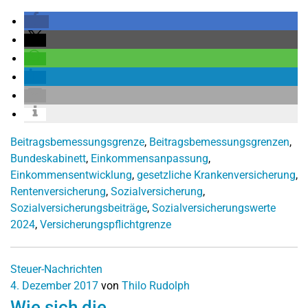
Beitragsbemessungsgrenze
,
Beitragsbemessungsgrenzen
,
Bundeskabinett
,
Einkommensanpassung
,
Einkommensentwicklung
,
gesetzliche Krankenversicherung
,
Rentenversicherung
,
Sozialversicherung
,
Sozialversicherungsbeiträge
,
Sozialversicherungswerte
2024
,
Versicherungspflichtgrenze
Steuer-Nachrichten
4. Dezember 2017
von
Thilo Rudolph
Wie sich die