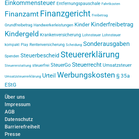
Einkommensteuer
Entfernungspauschale
Fahrtkosten
Finanzgericht
Finanzamt
Freibetrag
Kinderfreibetrag
Kinder
Grundfreibetrag
Handwerkerleistungen
Kindergeld
Krankenversicherung
Lohnsteuer
Lohnsteuer
Sonderausgaben
Rentenversicherung
kompakt
Play
Scheidung
Steuererklärung
Steuerbescheid
Spenden
Steuerrecht
SteuerGo
Umsatzsteuer
steuerfrei
Steuererstattung
Werbungskosten
Urteil
§ 35a
Umsatzsteuererklärung
EStG
Über uns
Impressum
AGB
Datenschutz
Barrierefreiheit
Presse