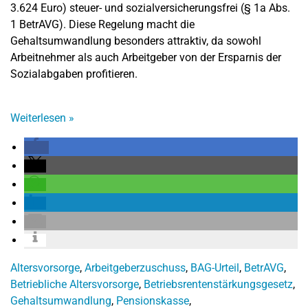
3.624 Euro) steuer- und sozialversicherungsfrei (§ 1a Abs.
1 BetrAVG). Diese Regelung macht die
Gehaltsumwandlung besonders attraktiv, da sowohl
Arbeitnehmer als auch Arbeitgeber von der Ersparnis der
Sozialabgaben profitieren.
Weiterlesen
»
Altersvorsorge
,
Arbeitgeberzuschuss
,
BAG-Urteil
,
BetrAVG
,
Betriebliche Altersvorsorge
,
Betriebsrentenstärkungsgesetz
,
Gehaltsumwandlung
,
Pensionskasse
,