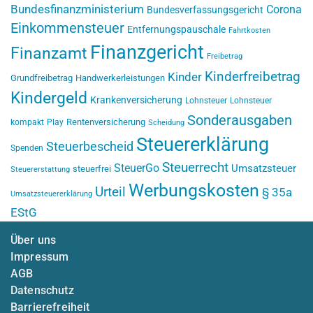
Bundesfinanzministerium
Corona
Bundesverfassungsgericht
Einkommensteuer
Entfernungspauschale
Fahrtkosten
Finanzgericht
Finanzamt
Freibetrag
Kinderfreibetrag
Kinder
Grundfreibetrag
Handwerkerleistungen
Kindergeld
Krankenversicherung
Lohnsteuer
Lohnsteuer
Sonderausgaben
Rentenversicherung
kompakt
Play
Scheidung
Steuererklärung
Steuerbescheid
Spenden
Steuerrecht
SteuerGo
Umsatzsteuer
steuerfrei
Steuererstattung
Werbungskosten
Urteil
§ 35a
Umsatzsteuererklärung
EStG
Über uns
Impressum
AGB
Datenschutz
Barrierefreiheit