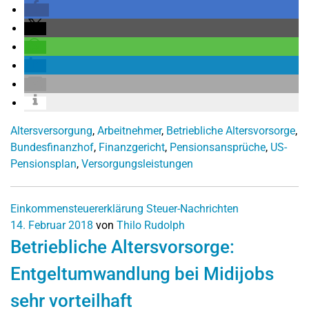
Altersversorgung
,
Arbeitnehmer
,
Betriebliche Altersvorsorge
,
Bundesfinanzhof
,
Finanzgericht
,
Pensionsansprüche
,
US-
Pensionsplan
,
Versorgungsleistungen
Einkommensteuererklärung
Steuer-Nachrichten
14. Februar 2018
von
Thilo Rudolph
Betriebliche Altersvorsorge:
Entgeltumwandlung bei Midijobs
sehr vorteilhaft