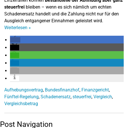
Einzelfällen können
Bestandteile der Abfindung aber ganz
steuerfrei
bleiben – wenn es sich nämlich um echten
Schadenersatz handelt und die Zahlung nicht nur für den
Ausgleich entgangener Einnahmen geleistet wird.
Weiterlesen
»
Aufhebungsvertrag
,
Bundesfinanzhof
,
Finanzgericht
,
Fünftel-Regelung
,
Schadenersatz
,
steuerfrei
,
Vergleich
,
Vergleichsbetrag
Post Navigation