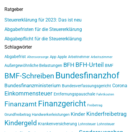
Ratgeber
Steuererklärung für 2023: Das ist neu
Abgabefristen für die Steuererklärung
Abgabepflicht für die Steuererklärung
Schlagwörter
Abgabefrist
App
Apple
Arbeitnehmer
Altersvorsorge
Arbeitszimmer
BFH-Urteil
BFH
Außergewöhnliche Belastungen
BMF
Bundesfinanzhof
BMF-Schreiben
Bundesfinanzministerium
Corona
Bundesverfassungsgericht
Einkommensteuer
Entfernungspauschale
Fahrtkosten
Finanzgericht
Finanzamt
Freibetrag
Kinderfreibetrag
Kinder
Grundfreibetrag
Handwerkerleistungen
Kindergeld
Krankenversicherung
Lohnsteuer
Lohnsteuer