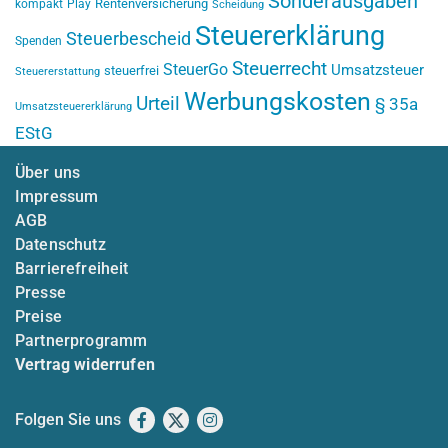
Sonderausgaben
Rentenversicherung
kompakt
Play
Scheidung
Steuererklärung
Steuerbescheid
Spenden
Steuerrecht
SteuerGo
Umsatzsteuer
steuerfrei
Steuererstattung
Werbungskosten
Urteil
§ 35a
Umsatzsteuererklärung
EStG
Über uns
Impressum
AGB
Datenschutz
Barrierefreiheit
Presse
Preise
Partnerprogramm
Vertrag widerrufen
Folgen Sie uns
Facebook
X
Instagram