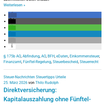
Weiterlesen
»
§ 175b AO
,
Abfindung
,
AO
,
BFH
,
eDaten
,
Einkommensteuer
,
Finanzamt
,
Fünftel-Regelung
,
Steuerbescheid
,
Steuerrecht
Steuer-Nachrichten
Steuertipps
Urteile
25. März 2026
von
Thilo Rudolph
Direktversicherung:
Kapitalauszahlung ohne Fünftel-