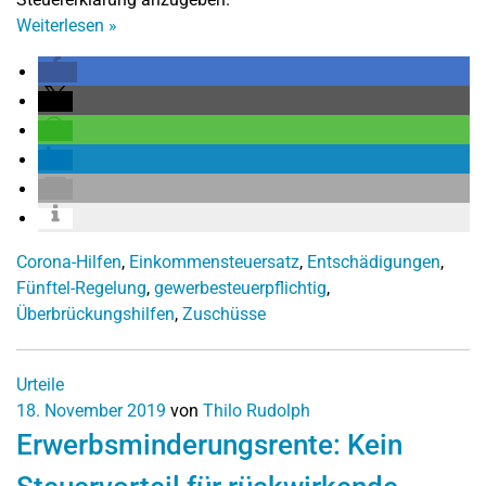
Weiterlesen
»
Corona-Hilfen
,
Einkommensteuersatz
,
Entschädigungen
,
Fünftel-Regelung
,
gewerbesteuerpflichtig
,
Überbrückungshilfen
,
Zuschüsse
Urteile
18. November 2019
von
Thilo Rudolph
Erwerbsminderungsrente: Kein