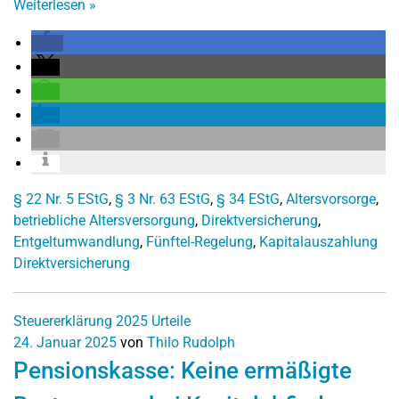
Weiterlesen
»
§ 22 Nr. 5 EStG
,
§ 3 Nr. 63 EStG
,
§ 34 EStG
,
Altersvorsorge
,
betriebliche Altersversorgung
,
Direktversicherung
,
Entgeltumwandlung
,
Fünftel-Regelung
,
Kapitalauszahlung
Direktversicherung
Steuererklärung 2025
Urteile
24. Januar 2025
von
Thilo Rudolph
Pensionskasse: Keine ermäßigte