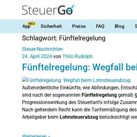
NEU
App
Sicherheit
Preise
FAQ
Blog
Schlagwort:
Fünftelregelung
Steuer-Nachrichten
24. April 2024
von
Thilo Rudolph
Fünftelregelung: Wegfall b
Außerordentliche Einkünfte, wie Abfindungen, Entsch
sind nach der sogenannten
Fünftelregelung
gemäß § 
Progressionswirkung des Steuertarifs infolge Zusam
Nach geltendem Recht kann die Tarifermäßigung des §
Arbeitgeber beim
Lohnsteuerabzug
berücksichtigt we
Weiterlesen
»