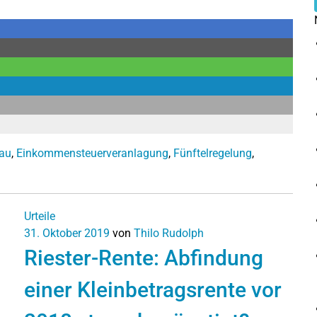
bau
,
Einkommensteuerveranlagung
,
Fünftelregelung
,
Urteile
31. Oktober 2019
von
Thilo Rudolph
Riester-Rente: Abfindung
einer Kleinbetragsrente vor