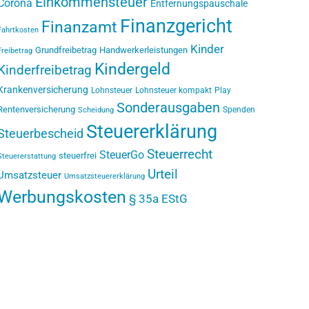
Einkommensteuer
Corona
Entfernungspauschale
Finanzgericht
Finanzamt
Fahrtkosten
Kinder
Grundfreibetrag
Handwerkerleistungen
Freibetrag
Kindergeld
Kinderfreibetrag
Krankenversicherung
Lohnsteuer
Lohnsteuer kompakt
Play
Sonderausgaben
Rentenversicherung
Spenden
Scheidung
Steuererklärung
Steuerbescheid
Steuerrecht
SteuerGo
steuerfrei
Steuererstattung
Urteil
Umsatzsteuer
Umsatzsteuererklärung
Werbungskosten
§ 35a EStG