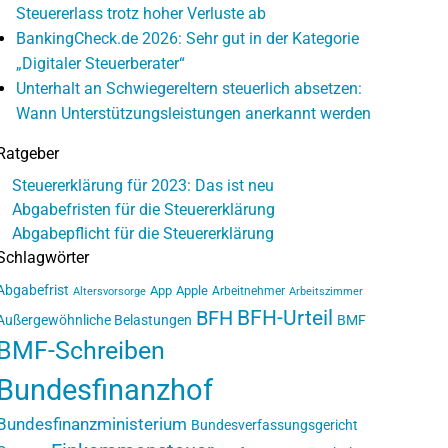
Steuererlass trotz hoher Verluste ab
BankingCheck.de 2026: Sehr gut in der Kategorie
„Digitaler Steuerberater“
Unterhalt an Schwiegereltern steuerlich absetzen:
Wann Unterstützungsleistungen anerkannt werden
Ratgeber
Steuererklärung für 2023: Das ist neu
Abgabefristen für die Steuererklärung
Abgabepflicht für die Steuererklärung
Schlagwörter
Abgabefrist
App
Apple
Arbeitnehmer
Altersvorsorge
Arbeitszimmer
BFH-Urteil
BFH
Außergewöhnliche Belastungen
BMF
BMF-Schreiben
Bundesfinanzhof
Bundesfinanzministerium
Bundesverfassungsgericht