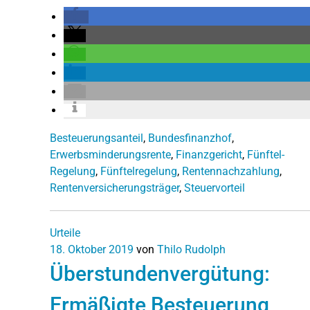
Besteuerungsanteil
,
Bundesfinanzhof
,
Erwerbsminderungsrente
,
Finanzgericht
,
Fünftel-
Regelung
,
Fünftelregelung
,
Rentennachzahlung
,
Rentenversicherungsträger
,
Steuervorteil
Urteile
18. Oktober 2019
von
Thilo Rudolph
Überstundenvergütung:
Ermäßigte Besteuerung