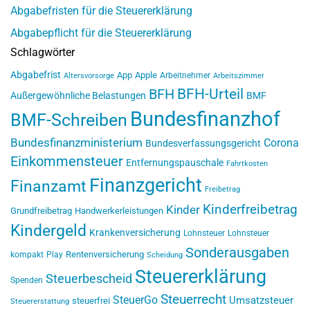
Abgabefristen für die Steuererklärung
Abgabepflicht für die Steuererklärung
Schlagwörter
Abgabefrist
App
Apple
Arbeitnehmer
Altersvorsorge
Arbeitszimmer
BFH-Urteil
BFH
Außergewöhnliche Belastungen
BMF
Bundesfinanzhof
BMF-Schreiben
Bundesfinanzministerium
Corona
Bundesverfassungsgericht
Einkommensteuer
Entfernungspauschale
Fahrtkosten
Finanzgericht
Finanzamt
Freibetrag
Kinderfreibetrag
Kinder
Grundfreibetrag
Handwerkerleistungen
Kindergeld
Krankenversicherung
Lohnsteuer
Lohnsteuer
Sonderausgaben
Rentenversicherung
kompakt
Play
Scheidung
Steuererklärung
Steuerbescheid
Spenden
Steuerrecht
SteuerGo
Umsatzsteuer
steuerfrei
Steuererstattung