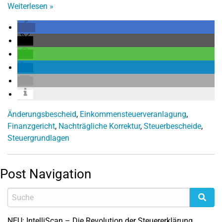
Weiterlesen
»
Änderungsbescheid
,
Einkommensteuerveranlagung
,
Finanzgericht
,
Nachträgliche Korrektur
,
Steuerbescheide
,
Steuergrundlagen
Post Navigation
NEU: IntelliScan – Die Revolution der Steuererklärung