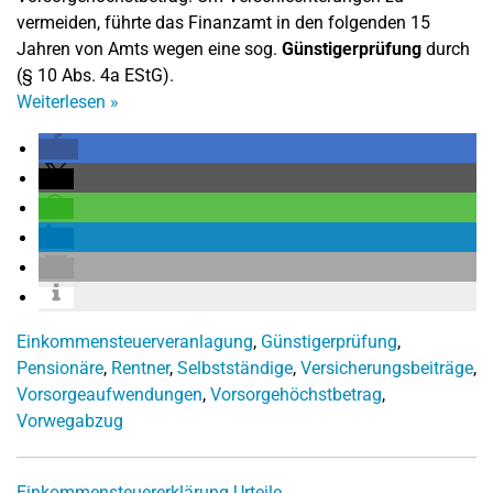
vermeiden, führte das Finanzamt in den folgenden 15
Jahren von Amts wegen eine sog.
Günstigerprüfung
durch
(§ 10 Abs. 4a EStG).
Weiterlesen
»
Einkommensteuerveranlagung
,
Günstigerprüfung
,
Pensionäre
,
Rentner
,
Selbstständige
,
Versicherungsbeiträge
,
Vorsorgeaufwendungen
,
Vorsorgehöchstbetrag
,
Vorwegabzug
Einkommensteuererklärung
Urteile