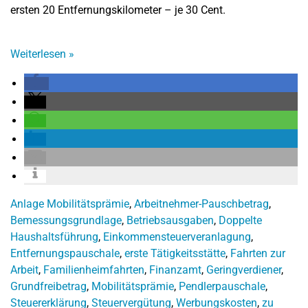
ersten 20 Entfernungskilometer – je 30 Cent.
Weiterlesen
»
Anlage Mobilitätsprämie
,
Arbeitnehmer-Pauschbetrag
,
Bemessungsgrundlage
,
Betriebsausgaben
,
Doppelte
Haushaltsführung
,
Einkommensteuerveranlagung
,
Entfernungspauschale
,
erste Tätigkeitsstätte
,
Fahrten zur
Arbeit
,
Familienheimfahrten
,
Finanzamt
,
Geringverdiener
,
Grundfreibetrag
,
Mobilitätsprämie
,
Pendlerpauschale
,
Steuererklärung
,
Steuervergütung
,
Werbungskosten
,
zu