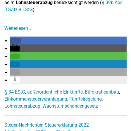
beim
Lohnsteuerabzug
berücksichtigt werden (
§ 39b Abs.
3 Satz 9 EStG
).
Weiterlesen
»
§ 34 EStG
,
außerordentliche Einkünfte
,
Bürokratieabbau
,
Einkommensteuerveranlagung
,
Fünftelregelung
,
Lohnsteuerabzug
,
Wachstumschancengesetz
Steuer-Nachrichten
Steuererklärung 2022