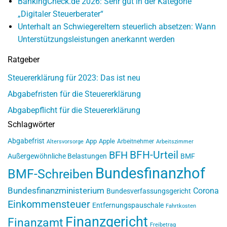
BankingCheck.de 2026: Sehr gut in der Kategorie
„Digitaler Steuerberater“
Unterhalt an Schwiegereltern steuerlich absetzen: Wann
Unterstützungsleistungen anerkannt werden
Ratgeber
Steuererklärung für 2023: Das ist neu
Abgabefristen für die Steuererklärung
Abgabepflicht für die Steuererklärung
Schlagwörter
Abgabefrist
App
Apple
Arbeitnehmer
Altersvorsorge
Arbeitszimmer
BFH-Urteil
BFH
Außergewöhnliche Belastungen
BMF
Bundesfinanzhof
BMF-Schreiben
Bundesfinanzministerium
Corona
Bundesverfassungsgericht
Einkommensteuer
Entfernungspauschale
Fahrtkosten
Finanzgericht
Finanzamt
Freibetrag