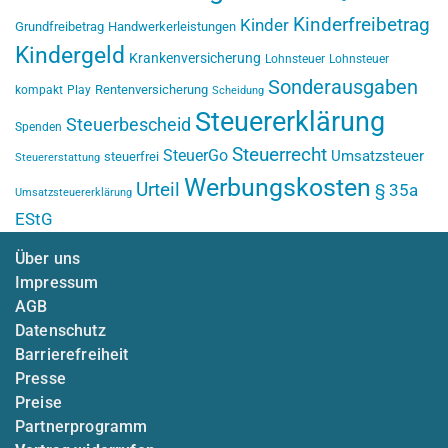
Kinderfreibetrag
Kinder
Grundfreibetrag
Handwerkerleistungen
Kindergeld
Krankenversicherung
Lohnsteuer
Lohnsteuer
Sonderausgaben
Rentenversicherung
kompakt
Play
Scheidung
Steuererklärung
Steuerbescheid
Spenden
Steuerrecht
SteuerGo
Umsatzsteuer
steuerfrei
Steuererstattung
Werbungskosten
Urteil
§ 35a
Umsatzsteuererklärung
EStG
Über uns
Impressum
AGB
Datenschutz
Barrierefreiheit
Presse
Preise
Partnerprogramm