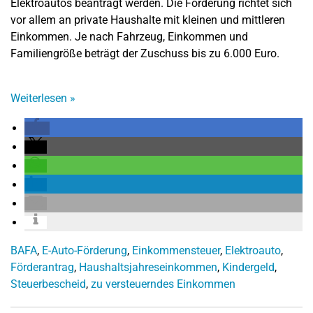
Elektroautos beantragt werden. Die Förderung richtet sich
vor allem an private Haushalte mit kleinen und mittleren
Einkommen. Je nach Fahrzeug, Einkommen und
Familiengröße beträgt der Zuschuss bis zu 6.000 Euro.
Weiterlesen
»
BAFA
,
E-Auto-Förderung
,
Einkommensteuer
,
Elektroauto
,
Förderantrag
,
Haushaltsjahreseinkommen
,
Kindergeld
,
Steuerbescheid
,
zu versteuerndes Einkommen