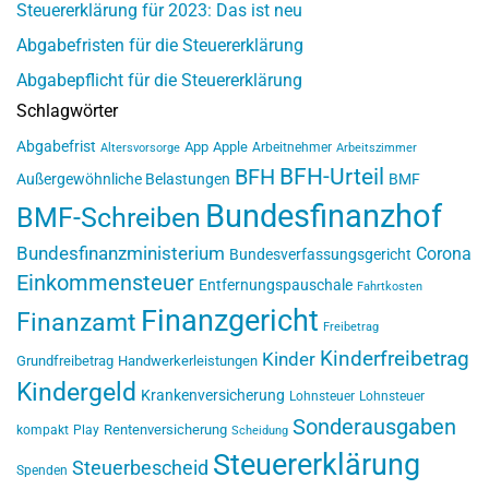
Steuererklärung für 2023: Das ist neu
Abgabefristen für die Steuererklärung
Abgabepflicht für die Steuererklärung
Schlagwörter
Abgabefrist
App
Apple
Arbeitnehmer
Altersvorsorge
Arbeitszimmer
BFH-Urteil
BFH
Außergewöhnliche Belastungen
BMF
Bundesfinanzhof
BMF-Schreiben
Bundesfinanzministerium
Corona
Bundesverfassungsgericht
Einkommensteuer
Entfernungspauschale
Fahrtkosten
Finanzgericht
Finanzamt
Freibetrag
Kinderfreibetrag
Kinder
Grundfreibetrag
Handwerkerleistungen
Kindergeld
Krankenversicherung
Lohnsteuer
Lohnsteuer
Sonderausgaben
Rentenversicherung
kompakt
Play
Scheidung
Steuererklärung
Steuerbescheid
Spenden