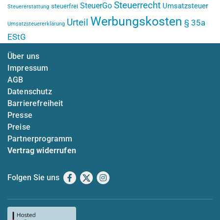
Steuerrecht
SteuerGo
Umsatzsteuer
steuerfrei
Steuererstattung
Werbungskosten
Urteil
§ 35a
Umsatzsteuererklärung
EStG
Über uns
Impressum
AGB
Datenschutz
Barrierefreiheit
Presse
Preise
Partnerprogramm
Vertrag widerrufen
Folgen Sie uns
Facebook
X
Instagram