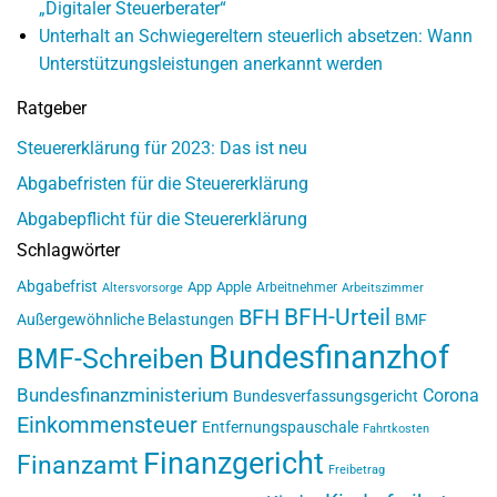
„Digitaler Steuerberater“
Unterhalt an Schwiegereltern steuerlich absetzen: Wann
Unterstützungsleistungen anerkannt werden
Ratgeber
Steuererklärung für 2023: Das ist neu
Abgabefristen für die Steuererklärung
Abgabepflicht für die Steuererklärung
Schlagwörter
Abgabefrist
App
Apple
Arbeitnehmer
Altersvorsorge
Arbeitszimmer
BFH-Urteil
BFH
Außergewöhnliche Belastungen
BMF
Bundesfinanzhof
BMF-Schreiben
Bundesfinanzministerium
Corona
Bundesverfassungsgericht
Einkommensteuer
Entfernungspauschale
Fahrtkosten
Finanzgericht
Finanzamt
Freibetrag