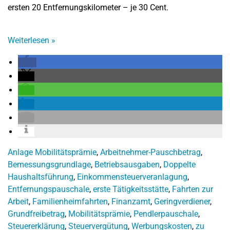
ersten 20 Entfernungskilometer – je 30 Cent.
Weiterlesen
»
Anlage Mobilitätsprämie
,
Arbeitnehmer-Pauschbetrag
,
Bemessungsgrundlage
,
Betriebsausgaben
,
Doppelte
Haushaltsführung
,
Einkommensteuerveranlagung
,
Entfernungspauschale
,
erste Tätigkeitsstätte
,
Fahrten zur
Arbeit
,
Familienheimfahrten
,
Finanzamt
,
Geringverdiener
,
Grundfreibetrag
,
Mobilitätsprämie
,
Pendlerpauschale
,
Steuererklärung
,
Steuervergütung
,
Werbungskosten
,
zu