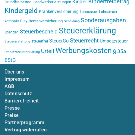
Kinderfreibetrag
Kinder
Grundfreibetrag
Handwerkerleistungen
Kindergeld
Krankenversicherung
Lohnsteuer
Lohnsteuer
Sonderausgaben
Rentenversicherung
kompakt
Play
Scheidung
Steuererklärung
Steuerbescheid
Spenden
Steuerrecht
SteuerGo
Umsatzsteuer
steuerfrei
Steuererstattung
Werbungskosten
Urteil
§ 35a
Umsatzsteuererklärung
EStG
Über uns
Impressum
AGB
Datenschutz
Barrierefreiheit
Presse
Preise
Partnerprogramm
Vertrag widerrufen