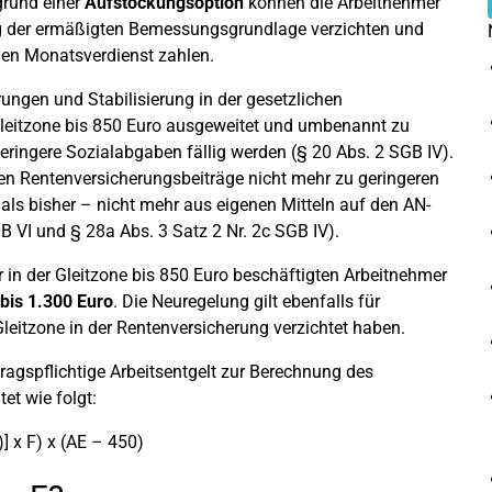
grund einer
Aufstockungsoption
können die Arbeitnehmer
g der ermäßigten Bemessungsgrundlage verzichten und
len Monatsverdienst zahlen.
ungen und Stabilisierung in der gesetzlichen
Gleitzone bis 850 Euro ausgeweitet und umbenannt zu
eringere Sozialabgaben fällig werden (§ 20 Abs. 2 SGB IV).
ten Rentenversicherungsbeiträge nicht mehr zu geringeren
als bisher – nicht mehr aus eigenen Mitteln auf den AN-
B VI und § 28a Abs. 3 Satz 2 Nr. 2c SGB IV).
r in der Gleitzone bis 850 Euro beschäftigten Arbeitnehmer
bis 1.300 Euro
. Die Neuregelung gilt ebenfalls für
leitzone in der Rentenversicherung verzichtet haben.
tragspflichtige Arbeitsentgelt zur Berechnung des
et wie folgt:
] x F) x (AE – 450)