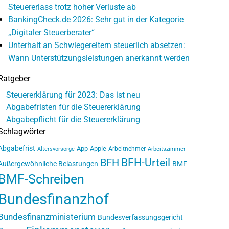
Steuererlass trotz hoher Verluste ab
BankingCheck.de 2026: Sehr gut in der Kategorie
„Digitaler Steuerberater“
Unterhalt an Schwiegereltern steuerlich absetzen:
Wann Unterstützungsleistungen anerkannt werden
Ratgeber
Steuererklärung für 2023: Das ist neu
Abgabefristen für die Steuererklärung
Abgabepflicht für die Steuererklärung
Schlagwörter
Abgabefrist
App
Apple
Arbeitnehmer
Altersvorsorge
Arbeitszimmer
BFH-Urteil
BFH
Außergewöhnliche Belastungen
BMF
BMF-Schreiben
Bundesfinanzhof
Bundesfinanzministerium
Bundesverfassungsgericht