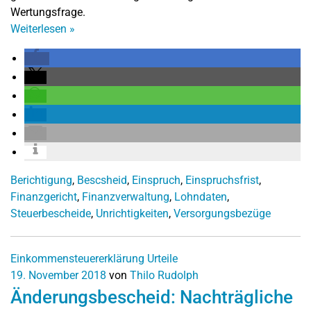
Wertungsfrage.
Weiterlesen
»
Berichtigung
,
Bescsheid
,
Einspruch
,
Einspruchsfrist
,
Finanzgericht
,
Finanzverwaltung
,
Lohndaten
,
Steuerbescheide
,
Unrichtigkeiten
,
Versorgungsbezüge
Einkommensteuererklärung
Urteile
19. November 2018
von
Thilo Rudolph
Änderungsbescheid: Nachträgliche