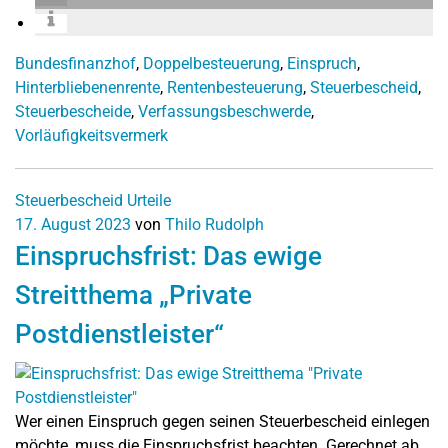
Bundesfinanzhof
,
Doppelbesteuerung
,
Einspruch
,
Hinterbliebenenrente
,
Rentenbesteuerung
,
Steuerbescheid
,
Steuerbescheide
,
Verfassungsbeschwerde
,
Vorläufigkeitsvermerk
Steuerbescheid
Urteile
17. August 2023
von
Thilo Rudolph
Einspruchsfrist: Das ewige
Streitthema „Private
Postdienstleister“
Wer einen Einspruch gegen seinen Steuerbescheid einlegen
möchte, muss die Einspruchsfrist beachten. Gerechnet ab