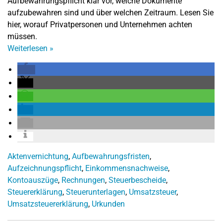
Aufbewahrungspflicht klar vor, welche Dokumente
aufzubewahren sind und über welchen Zeitraum. Lesen Sie
hier, worauf Privatpersonen und Unternehmen achten
müssen.
Weiterlesen
»
Aktenvernichtung
,
Aufbewahrungsfristen
,
Aufzeichnungspflicht
,
Einkommensnachweise
,
Kontoauszüge
,
Rechnungen
,
Steuerbescheide
,
Steuererklärung
,
Steuerunterlagen
,
Umsatzsteuer
,
Umsatzsteuererklärung
,
Urkunden