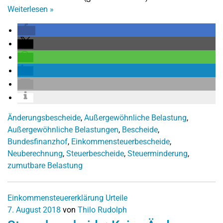
Weiterlesen
»
Änderungsbescheide
,
Außergewöhnliche Belastung
,
Außergewöhnliche Belastungen
,
Bescheide
,
Bundesfinanzhof
,
Einkommensteuerbescheide
,
Neuberechnung
,
Steuerbescheide
,
Steuerminderung
,
zumutbare Belastung
Einkommensteuererklärung
Urteile
7. August 2018
von
Thilo Rudolph