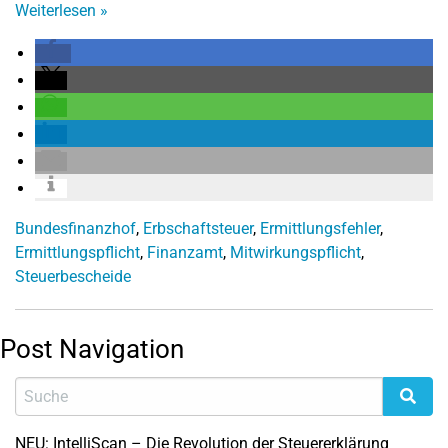
Weiterlesen
»
Bundesfinanzhof
,
Erbschaftsteuer
,
Ermittlungsfehler
,
Ermittlungspflicht
,
Finanzamt
,
Mitwirkungspflicht
,
Steuerbescheide
Post Navigation
NEU: IntelliScan – Die Revolution der Steuererklärung