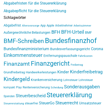
Abgabefristen für die Steuererklärung
Abgabepflicht für die Steuererklärung
Schlagwörter
Abgabefrist
App
Apple
Arbeitnehmer
Altersvorsorge
Arbeitszimmer
BFH-Urteil
BFH
Außergewöhnliche Belastungen
BMF
Bundesfinanzhof
BMF-Schreiben
Bundesfinanzministerium
Corona
Bundesverfassungsgericht
Einkommensteuer
Entfernungspauschale
Fahrtkosten
Finanzgericht
Finanzamt
Freibetrag
Kinderfreibetrag
Kinder
Grundfreibetrag
Handwerkerleistungen
Kindergeld
Krankenversicherung
Lohnsteuer
Lohnsteuer
Sonderausgaben
Rentenversicherung
kompakt
Play
Scheidung
Steuererklärung
Steuerbescheid
Spenden
Steuerrecht
SteuerGo
Umsatzsteuer
steuerfrei
Steuererstattung