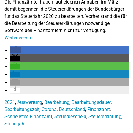
Die Finanzämter haben laut eigenen Angaben im März
damit begonnen, die Steuererklärungen der Bundesbürger
für das Steuerjahr 2020 zu bearbeiten. Vorher stand die für
die Bearbeitung der Steuererklärungen notwendige
Software den Finanzämtern nicht zur Verfügung.
Weiterlesen
»
2021
,
Auswertung
,
Bearbeitung
,
Bearbeitungsdauer
,
Bearbeitungszeit
,
Corona
,
Deutschland
,
Finanzamt
,
Schnellstes Finanzamt
,
Steuerbescheid
,
Steuererklärung
,
Steuerjahr