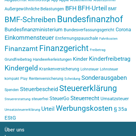
Altersvorsorge
Arbeitszimmer
BFH-Urteil
BFH
Außergewöhnliche Belastungen
BMF
Bundesfinanzhof
BMF-Schreiben
Bundesfinanzministerium
Corona
Bundesverfassungsgericht
Einkommensteuer
Entfernungspauschale
Fahrtkosten
Finanzgericht
Finanzamt
Freibetrag
Kinderfreibetrag
Kinder
Grundfreibetrag
Handwerkerleistungen
Kindergeld
Krankenversicherung
Lohnsteuer
Lohnsteuer
Sonderausgaben
Rentenversicherung
kompakt
Play
Scheidung
Steuererklärung
Steuerbescheid
Spenden
Steuerrecht
SteuerGo
Umsatzsteuer
steuerfrei
Steuererstattung
Werbungskosten
Urteil
§ 35a
Umsatzsteuererklärung
EStG
Über uns