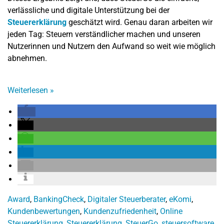
verlässliche und digitale Unterstützung bei der
Steuererklärung
geschätzt wird. Genau daran arbeiten wir
jeden Tag: Steuern verständlicher machen und unseren
Nutzerinnen und Nutzern den Aufwand so weit wie möglich
abnehmen.
Weiterlesen
»
Award
,
BankingCheck
,
Digitaler Steuerberater
,
eKomi
,
Kundenbewertungen
,
Kundenzufriedenheit
,
Online
Steuererklärung
,
Steuererklärung
,
SteuerGo
,
steuersoftware