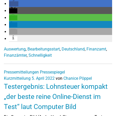
Auswertung
,
Bearbeitungsstart
,
Deutschland
,
Finanzamt
,
Finanzämter
,
Schnelligkeit
Pressemitteilungen
Pressespiegel
Kurzmitteilung
5. April 2022
von
Chanice Pöppel
Testergebnis: Lohnsteuer kompakt
„der beste reine Online-Dienst im
Test“ laut Computer Bild