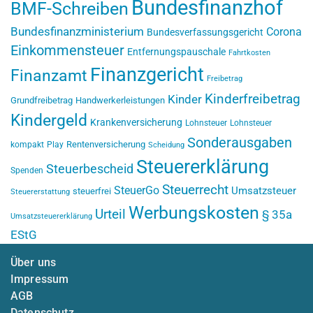
Bundesfinanzhof
BMF-Schreiben
Bundesfinanzministerium
Corona
Bundesverfassungsgericht
Einkommensteuer
Entfernungspauschale
Fahrtkosten
Finanzgericht
Finanzamt
Freibetrag
Kinderfreibetrag
Kinder
Grundfreibetrag
Handwerkerleistungen
Kindergeld
Krankenversicherung
Lohnsteuer
Lohnsteuer
Sonderausgaben
Rentenversicherung
kompakt
Play
Scheidung
Steuererklärung
Steuerbescheid
Spenden
Steuerrecht
SteuerGo
Umsatzsteuer
steuerfrei
Steuererstattung
Werbungskosten
Urteil
§ 35a
Umsatzsteuererklärung
EStG
Über uns
Impressum
AGB
Datenschutz