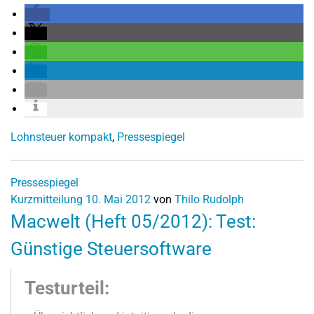
Lohnsteuer kompakt
,
Pressespiegel
Pressespiegel
Kurzmitteilung
10. Mai 2012
von
Thilo Rudolph
Macwelt (Heft 05/2012): Test:
Günstige Steuersoftware
Testurteil: