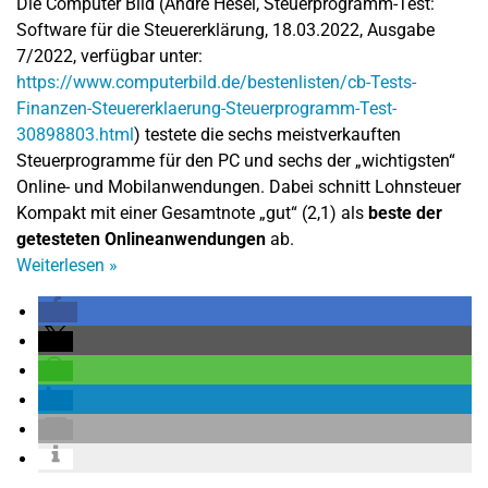
Die Computer Bild (Andre Hesel, Steuerprogramm-Test:
Software für die Steuererklärung, 18.03.2022, Ausgabe
7/2022, verfügbar unter:
https://www.computerbild.de/bestenlisten/cb-Tests-
Finanzen-Steuererklaerung-Steuerprogramm-Test-
30898803.html
) testete die sechs meistverkauften
Steuerprogramme für den PC und sechs der „wichtigsten“
Online- und Mobilanwendungen. Dabei schnitt Lohnsteuer
Kompakt mit einer Gesamtnote „gut“ (2,1) als
beste der
getesteten Onlineanwendungen
ab.
Weiterlesen
»