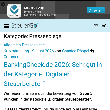
×
SteuerGo App
Ansehen
forium GmbH
kostenlos - In Google Play
22
Kategorie:
Pressespiegel
Allgemein
Pressespiegel
Kurzmitteilung
19. Juni 2026
von
Chanice Pöppel
Comment
BankingCheck.de 2026: Sehr gut in
der Kategorie „Digitaler
Steuerberater“
Wir freuen uns sehr über die Bewertung von
5 von 5
Punkten
in der Kategorie
„Digitaler Steuerberater“
.
Dieses Ergebnis zeigt uns, dass SteuerGo als einfache,