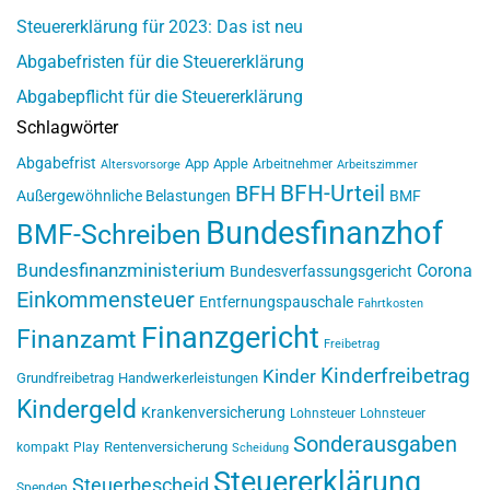
Steuererklärung für 2023: Das ist neu
Abgabefristen für die Steuererklärung
Abgabepflicht für die Steuererklärung
Schlagwörter
Abgabefrist
App
Apple
Arbeitnehmer
Altersvorsorge
Arbeitszimmer
BFH-Urteil
BFH
Außergewöhnliche Belastungen
BMF
Bundesfinanzhof
BMF-Schreiben
Bundesfinanzministerium
Corona
Bundesverfassungsgericht
Einkommensteuer
Entfernungspauschale
Fahrtkosten
Finanzgericht
Finanzamt
Freibetrag
Kinderfreibetrag
Kinder
Grundfreibetrag
Handwerkerleistungen
Kindergeld
Krankenversicherung
Lohnsteuer
Lohnsteuer
Sonderausgaben
Rentenversicherung
kompakt
Play
Scheidung
Steuererklärung
Steuerbescheid
Spenden