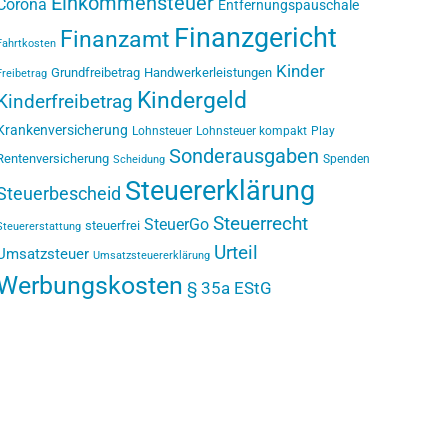
Einkommensteuer
Corona
Entfernungspauschale
Finanzgericht
Finanzamt
Fahrtkosten
Kinder
Grundfreibetrag
Handwerkerleistungen
Freibetrag
Kindergeld
Kinderfreibetrag
Krankenversicherung
Lohnsteuer
Lohnsteuer kompakt
Play
Sonderausgaben
Rentenversicherung
Spenden
Scheidung
Steuererklärung
Steuerbescheid
Steuerrecht
SteuerGo
steuerfrei
Steuererstattung
Urteil
Umsatzsteuer
Umsatzsteuererklärung
Werbungskosten
§ 35a EStG