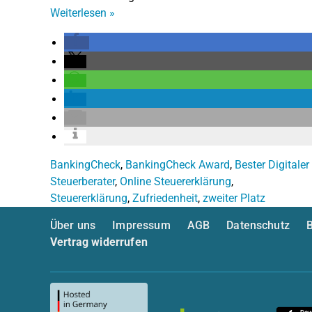
Weiterlesen
»
BankingCheck
,
BankingCheck Award
,
Bester Digitaler
Steuerberater
,
Online Steuererklärung
,
Steuererklärung
,
Zufriedenheit
,
zweiter Platz
Über uns
Impressum
AGB
Datenschutz
B
Vertrag widerrufen