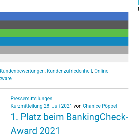
Kundenbewertungen
,
Kundenzufriedenheit
,
Online
tware
Pressemitteilungen
Kurzmitteilung
28. Juli 2021
von
Chanice Pöppel
1. Platz beim BankingCheck-
Award 2021