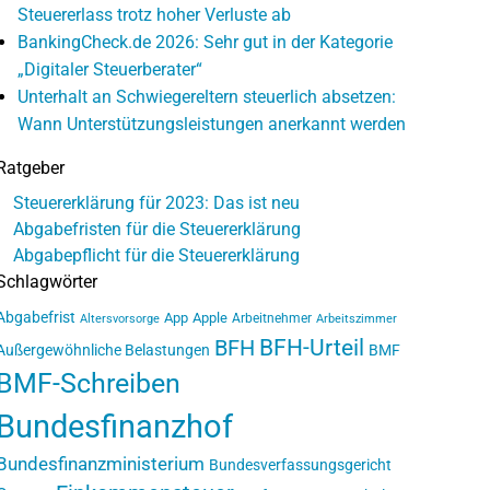
Steuererlass trotz hoher Verluste ab
BankingCheck.de 2026: Sehr gut in der Kategorie
„Digitaler Steuerberater“
Unterhalt an Schwiegereltern steuerlich absetzen:
Wann Unterstützungsleistungen anerkannt werden
Ratgeber
Steuererklärung für 2023: Das ist neu
Abgabefristen für die Steuererklärung
Abgabepflicht für die Steuererklärung
Schlagwörter
Abgabefrist
App
Apple
Arbeitnehmer
Altersvorsorge
Arbeitszimmer
BFH-Urteil
BFH
Außergewöhnliche Belastungen
BMF
BMF-Schreiben
Bundesfinanzhof
Bundesfinanzministerium
Bundesverfassungsgericht