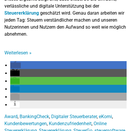
verlässliche und digitale Unterstützung bei der
Steuererklärung
geschätzt wird. Genau daran arbeiten wir
jeden Tag: Steuern verständlicher machen und unseren
Nutzerinnen und Nutzern den Aufwand so weit wie möglich
abnehmen.
Weiterlesen
»
Award
,
BankingCheck
,
Digitaler Steuerberater
,
eKomi
,
Kundenbewertungen
,
Kundenzufriedenheit
,
Online
Steuererklärung
,
Steuererklärung
,
SteuerGo
,
steuersoftware