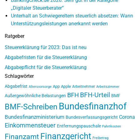
BankingCheck.de 2026: Sehr gut in der Kategorie
„Digitaler Steuerberater“
Unterhalt an Schwiegereltern steuerlich absetzen: Wann
Unterstützungsleistungen anerkannt werden
Ratgeber
Steuererklärung für 2023: Das ist neu
Abgabefristen für die Steuererklärung
Abgabepflicht für die Steuererklärung
Schlagwörter
Abgabefrist
App
Apple
Arbeitnehmer
Altersvorsorge
Arbeitszimmer
BFH-Urteil
BFH
Außergewöhnliche Belastungen
BMF
Bundesfinanzhof
BMF-Schreiben
Bundesfinanzministerium
Corona
Bundesverfassungsgericht
Einkommensteuer
Entfernungspauschale
Fahrtkosten
Finanzgericht
Finanzamt
Freibetrag