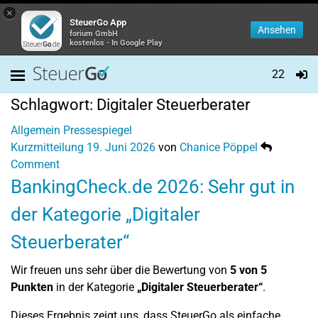
×
SteuerGo App
Ansehen
forium GmbH
kostenlos - In Google Play
22
Schlagwort:
Digitaler Steuerberater
Allgemein
Pressespiegel
Kurzmitteilung
19. Juni 2026
von
Chanice Pöppel
Comment
BankingCheck.de 2026: Sehr gut in
der Kategorie „Digitaler
Steuerberater“
Wir freuen uns sehr über die Bewertung von
5 von 5
Punkten
in der Kategorie
„Digitaler Steuerberater“
.
Dieses Ergebnis zeigt uns, dass SteuerGo als einfache,