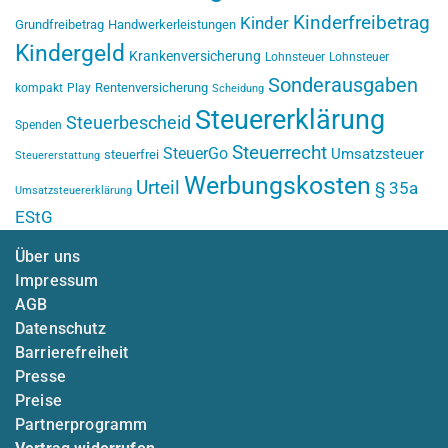
Kinderfreibetrag
Kinder
Grundfreibetrag
Handwerkerleistungen
Kindergeld
Krankenversicherung
Lohnsteuer
Lohnsteuer
Sonderausgaben
Rentenversicherung
kompakt
Play
Scheidung
Steuererklärung
Steuerbescheid
Spenden
Steuerrecht
SteuerGo
Umsatzsteuer
steuerfrei
Steuererstattung
Werbungskosten
Urteil
§ 35a
Umsatzsteuererklärung
EStG
Über uns
Impressum
AGB
Datenschutz
Barrierefreiheit
Presse
Preise
Partnerprogramm