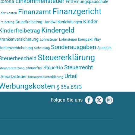
Einkommensteuer
Corona
Entfernungspauschale
Finanzgericht
Finanzamt
Fahrtkosten
Kinder
Grundfreibetrag
Handwerkerleistungen
Freibetrag
Kindergeld
Kinderfreibetrag
Krankenversicherung
Lohnsteuer
Lohnsteuer kompakt
Play
Sonderausgaben
Rentenversicherung
Spenden
Scheidung
Steuererklärung
Steuerbescheid
Steuerrecht
SteuerGo
steuerfrei
Steuererstattung
Urteil
Umsatzsteuer
Umsatzsteuererklärung
Werbungskosten
§ 35a EStG
Folgen Sie uns
Facebook
X
Instagram