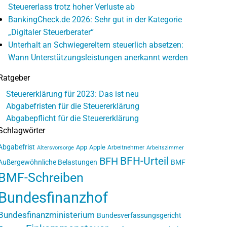
Steuererlass trotz hoher Verluste ab
BankingCheck.de 2026: Sehr gut in der Kategorie
„Digitaler Steuerberater“
Unterhalt an Schwiegereltern steuerlich absetzen:
Wann Unterstützungsleistungen anerkannt werden
Ratgeber
Steuererklärung für 2023: Das ist neu
Abgabefristen für die Steuererklärung
Abgabepflicht für die Steuererklärung
Schlagwörter
Abgabefrist
App
Apple
Arbeitnehmer
Altersvorsorge
Arbeitszimmer
BFH-Urteil
BFH
Außergewöhnliche Belastungen
BMF
BMF-Schreiben
Bundesfinanzhof
Bundesfinanzministerium
Bundesverfassungsgericht