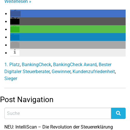
Weiterlesen
»
1. Platz
,
BankingCheck
,
BankingCheck Award
,
Bester
Digitaler Steuerberater
,
Gewinner
,
Kundenzufriedenheit
,
Sieger
Post Navigation
NEU: IntelliScan – Die Revolution der Steuererklärung