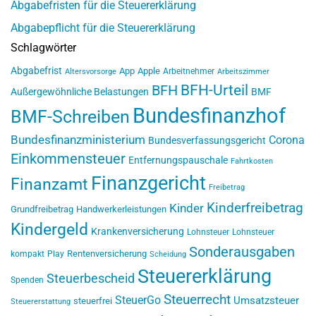
Abgabefristen für die Steuererklärung
Abgabepflicht für die Steuererklärung
Schlagwörter
Abgabefrist
App
Apple
Arbeitnehmer
Altersvorsorge
Arbeitszimmer
BFH-Urteil
BFH
Außergewöhnliche Belastungen
BMF
Bundesfinanzhof
BMF-Schreiben
Bundesfinanzministerium
Corona
Bundesverfassungsgericht
Einkommensteuer
Entfernungspauschale
Fahrtkosten
Finanzgericht
Finanzamt
Freibetrag
Kinderfreibetrag
Kinder
Grundfreibetrag
Handwerkerleistungen
Kindergeld
Krankenversicherung
Lohnsteuer
Lohnsteuer
Sonderausgaben
Rentenversicherung
kompakt
Play
Scheidung
Steuererklärung
Steuerbescheid
Spenden
Steuerrecht
SteuerGo
Umsatzsteuer
steuerfrei
Steuererstattung