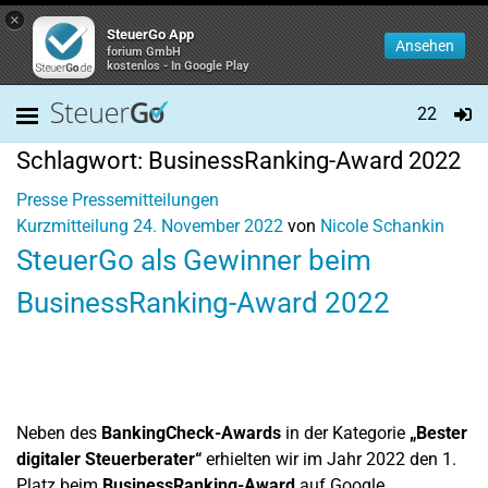
×
SteuerGo App
Ansehen
forium GmbH
kostenlos - In Google Play
22
Schlagwort:
BusinessRanking-Award 2022
Presse
Pressemitteilungen
Kurzmitteilung
24. November 2022
von
Nicole Schankin
SteuerGo als Gewinner beim
BusinessRanking-Award 2022
Neben des
BankingCheck-Awards
in der Kategorie
„Bester
digitaler Steuerberater“
erhielten wir im Jahr 2022 den 1.
Platz beim
BusinessRanking-Award
auf Google.