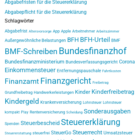
Abgabefristen für die Steuererklärung
Abgabepflicht für die Steuererklärung
Schlagwörter
Abgabefrist
App
Apple
Arbeitnehmer
Altersvorsorge
Arbeitszimmer
BFH-Urteil
BFH
Außergewöhnliche Belastungen
BMF
Bundesfinanzhof
BMF-Schreiben
Bundesfinanzministerium
Corona
Bundesverfassungsgericht
Einkommensteuer
Entfernungspauschale
Fahrtkosten
Finanzgericht
Finanzamt
Freibetrag
Kinderfreibetrag
Kinder
Grundfreibetrag
Handwerkerleistungen
Kindergeld
Krankenversicherung
Lohnsteuer
Lohnsteuer
Sonderausgaben
Rentenversicherung
kompakt
Play
Scheidung
Steuererklärung
Steuerbescheid
Spenden
Steuerrecht
SteuerGo
Umsatzsteuer
steuerfrei
Steuererstattung