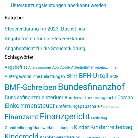
Unterstützungsleistungen anerkannt werden
Ratgeber
Steuererklärung für 2023: Das ist neu
Abgabefristen für die Steuererklärung
Abgabepflicht für die Steuererklärung
Schlagwörter
Abgabefrist
App
Apple
Arbeitnehmer
Altersvorsorge
Arbeitszimmer
BFH-Urteil
BFH
Außergewöhnliche Belastungen
BMF
Bundesfinanzhof
BMF-Schreiben
Bundesfinanzministerium
Corona
Bundesverfassungsgericht
Einkommensteuer
Entfernungspauschale
Fahrtkosten
Finanzgericht
Finanzamt
Freibetrag
Kinderfreibetrag
Kinder
Grundfreibetrag
Handwerkerleistungen
Kindergeld
Krankenversicherung
Lohnsteuer
Lohnsteuer