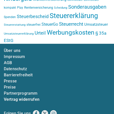
Sonderausgaben
Rentenversicherung
kompakt
Play
Scheidung
Steuererklärung
Steuerbescheid
Spenden
Steuerrecht
SteuerGo
Umsatzsteuer
steuerfrei
Steuererstattung
Werbungskosten
Urteil
§ 35a
Umsatzsteuererklärung
EStG
Über uns
Impressum
AGB
Datenschutz
Barrierefreiheit
Presse
Preise
Partnerprogramm
Vertrag widerrufen
Folgen Sie uns
Facebook
X
Instagram