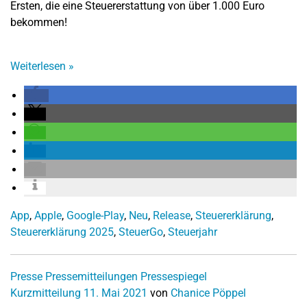
Ersten, die eine Steuererstattung von über 1.000 Euro
bekommen!
Weiterlesen
»
App
,
Apple
,
Google-Play
,
Neu
,
Release
,
Steuererklärung
,
Steuererklärung 2025
,
SteuerGo
,
Steuerjahr
Presse
Pressemitteilungen
Pressespiegel
Kurzmitteilung
11. Mai 2021
von
Chanice Pöppel