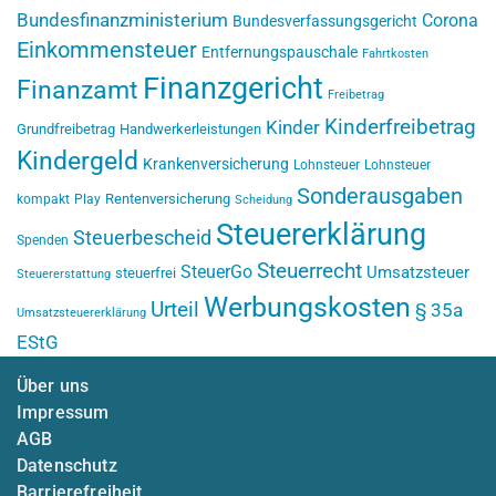
Bundesfinanzministerium
Corona
Bundesverfassungsgericht
Einkommensteuer
Entfernungspauschale
Fahrtkosten
Finanzgericht
Finanzamt
Freibetrag
Kinderfreibetrag
Kinder
Grundfreibetrag
Handwerkerleistungen
Kindergeld
Krankenversicherung
Lohnsteuer
Lohnsteuer
Sonderausgaben
Rentenversicherung
kompakt
Play
Scheidung
Steuererklärung
Steuerbescheid
Spenden
Steuerrecht
SteuerGo
Umsatzsteuer
steuerfrei
Steuererstattung
Werbungskosten
Urteil
§ 35a
Umsatzsteuererklärung
EStG
Über uns
Impressum
AGB
Datenschutz
Barrierefreiheit