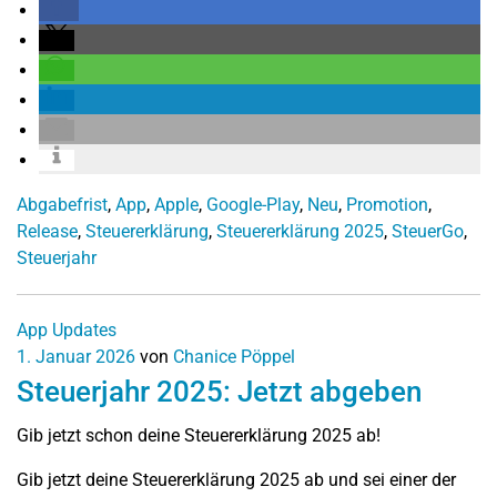
Abgabefrist
,
App
,
Apple
,
Google-Play
,
Neu
,
Promotion
,
Release
,
Steuererklärung
,
Steuererklärung 2025
,
SteuerGo
,
Steuerjahr
App Updates
1. Januar 2026
von
Chanice Pöppel
Steuerjahr 2025: Jetzt abgeben
Gib jetzt schon deine Steuererklärung 2025 ab!
Gib jetzt deine Steuererklärung 2025 ab und sei einer der