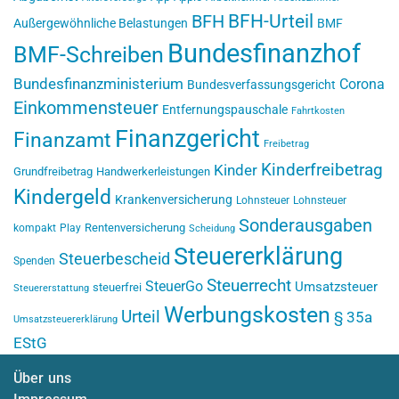
BFH-Urteil
BFH
Außergewöhnliche Belastungen
BMF
Bundesfinanzhof
BMF-Schreiben
Bundesfinanzministerium
Corona
Bundesverfassungsgericht
Einkommensteuer
Entfernungspauschale
Fahrtkosten
Finanzgericht
Finanzamt
Freibetrag
Kinderfreibetrag
Kinder
Grundfreibetrag
Handwerkerleistungen
Kindergeld
Krankenversicherung
Lohnsteuer
Lohnsteuer
Sonderausgaben
Rentenversicherung
kompakt
Play
Scheidung
Steuererklärung
Steuerbescheid
Spenden
Steuerrecht
SteuerGo
Umsatzsteuer
steuerfrei
Steuererstattung
Werbungskosten
Urteil
§ 35a
Umsatzsteuererklärung
EStG
Über uns