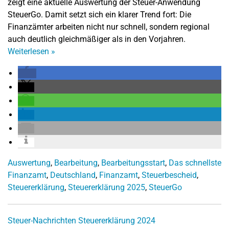
zeigt eine aktuelle Auswertung der Steuer-Anwendung
SteuerGo. Damit setzt sich ein klarer Trend fort: Die
Finanzämter arbeiten nicht nur schnell, sondern regional
auch deutlich gleichmäßiger als in den Vorjahren.
Weiterlesen
»
Auswertung
,
Bearbeitung
,
Bearbeitungsstart
,
Das schnellste
Finanzamt
,
Deutschland
,
Finanzamt
,
Steuerbescheid
,
Steuererklärung
,
Steuererklärung 2025
,
SteuerGo
Steuer-Nachrichten
Steuererklärung 2024