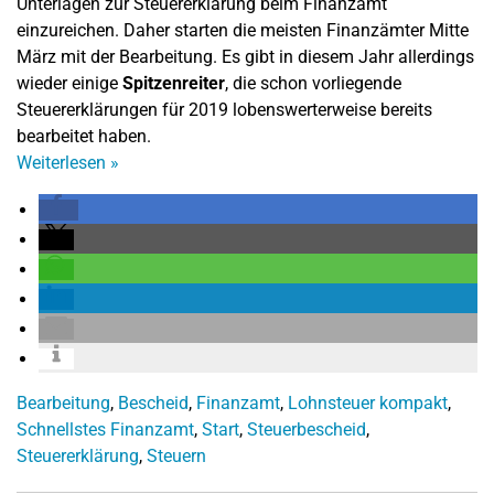
Unterlagen zur Steuererklärung beim Finanzamt
einzureichen. Daher starten die meisten Finanzämter Mitte
März mit der Bearbeitung. Es gibt in diesem Jahr allerdings
wieder einige
Spitzenreiter
, die schon vorliegende
Steuererklärungen für 2019 lobenswerterweise bereits
bearbeitet haben.
Weiterlesen
»
Bearbeitung
,
Bescheid
,
Finanzamt
,
Lohnsteuer kompakt
,
Schnellstes Finanzamt
,
Start
,
Steuerbescheid
,
Steuererklärung
,
Steuern