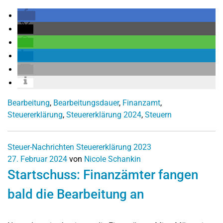
Bearbeitung
,
Bearbeitungsdauer
,
Finanzamt
,
Steuererklärung
,
Steuererklärung 2024
,
Steuern
Steuer-Nachrichten
Steuererklärung 2023
27. Februar 2024
von
Nicole Schankin
Startschuss: Finanzämter fangen
bald die Bearbeitung an