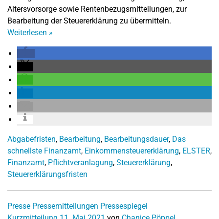
Altersvorsorge sowie Rentenbezugsmitteilungen, zur
Bearbeitung der Steuererklärung zu übermitteln.
Weiterlesen
»
Abgabefristen
,
Bearbeitung
,
Bearbeitungsdauer
,
Das
schnellste Finanzamt
,
Einkommensteuererklärung
,
ELSTER
,
Finanzamt
,
Pflichtveranlagung
,
Steuererklärung
,
Steuererklärungsfristen
Presse
Pressemitteilungen
Pressespiegel
Kurzmitteilung
11. Mai 2021
von
Chanice Pöppel