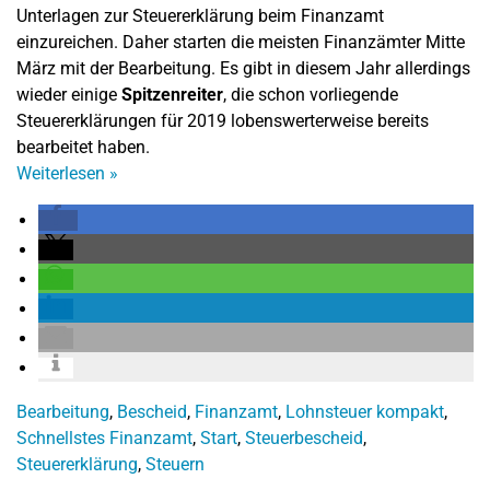
Unterlagen zur Steuererklärung beim Finanzamt
einzureichen. Daher starten die meisten Finanzämter Mitte
März mit der Bearbeitung. Es gibt in diesem Jahr allerdings
wieder einige
Spitzenreiter
, die schon vorliegende
Steuererklärungen für 2019 lobenswerterweise bereits
bearbeitet haben.
Weiterlesen
»
Bearbeitung
,
Bescheid
,
Finanzamt
,
Lohnsteuer kompakt
,
Schnellstes Finanzamt
,
Start
,
Steuerbescheid
,
Steuererklärung
,
Steuern