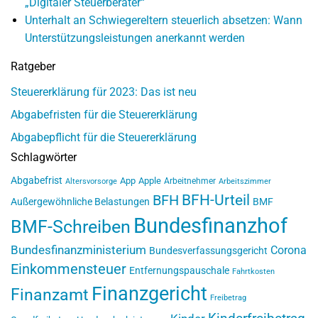
„Digitaler Steuerberater“
Unterhalt an Schwiegereltern steuerlich absetzen: Wann
Unterstützungsleistungen anerkannt werden
Ratgeber
Steuererklärung für 2023: Das ist neu
Abgabefristen für die Steuererklärung
Abgabepflicht für die Steuererklärung
Schlagwörter
Abgabefrist
App
Apple
Arbeitnehmer
Altersvorsorge
Arbeitszimmer
BFH-Urteil
BFH
Außergewöhnliche Belastungen
BMF
Bundesfinanzhof
BMF-Schreiben
Bundesfinanzministerium
Corona
Bundesverfassungsgericht
Einkommensteuer
Entfernungspauschale
Fahrtkosten
Finanzgericht
Finanzamt
Freibetrag