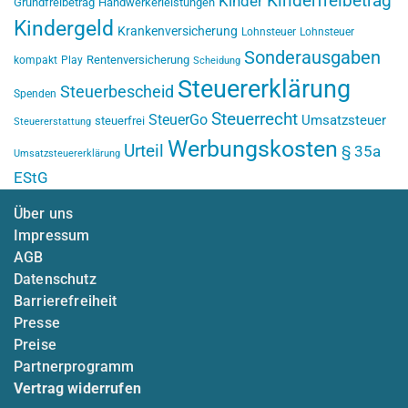
Kinderfreibetrag
Kinder
Grundfreibetrag
Handwerkerleistungen
Kindergeld
Krankenversicherung
Lohnsteuer
Lohnsteuer
Sonderausgaben
Rentenversicherung
kompakt
Play
Scheidung
Steuererklärung
Steuerbescheid
Spenden
Steuerrecht
SteuerGo
Umsatzsteuer
steuerfrei
Steuererstattung
Werbungskosten
Urteil
§ 35a
Umsatzsteuererklärung
EStG
Über uns
Impressum
AGB
Datenschutz
Barrierefreiheit
Presse
Preise
Partnerprogramm
Vertrag widerrufen