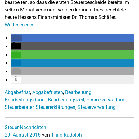
bearbeiten, so dass die ersten Steuerbescheide bereits im
selben Monat versendet werden können. Dies berichtete
heute Hessens Finanzminister Dr. Thomas Schäfer.
Weiterlesen
»
Abgabefrist
,
Abgabefristen
,
Bearbeitung
,
Bearbeitungsdauer
,
Bearbeitungszeit
,
Finanzverwaltung
,
Steuerberater
,
Steuererklärungen
,
Steuerverwaltung
Steuer-Nachrichten
29. August 2016
von
Thilo Rudolph