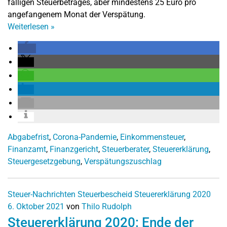
fälligen Steuerbetrages, aber mindestens 25 Euro pro
angefangenem Monat der Verspätung.
Weiterlesen
»
Abgabefrist
,
Corona-Pandemie
,
Einkommensteuer
,
Finanzamt
,
Finanzgericht
,
Steuerberater
,
Steuererklärung
,
Steuergesetzgebung
,
Verspätungszuschlag
Steuer-Nachrichten
Steuerbescheid
Steuererklärung 2020
6. Oktober 2021
von
Thilo Rudolph
Steuererklärung 2020: Ende der