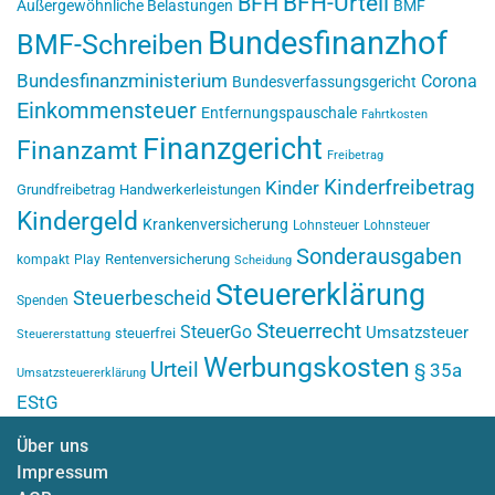
BFH-Urteil
BFH
Außergewöhnliche Belastungen
BMF
Bundesfinanzhof
BMF-Schreiben
Bundesfinanzministerium
Corona
Bundesverfassungsgericht
Einkommensteuer
Entfernungspauschale
Fahrtkosten
Finanzgericht
Finanzamt
Freibetrag
Kinderfreibetrag
Kinder
Grundfreibetrag
Handwerkerleistungen
Kindergeld
Krankenversicherung
Lohnsteuer
Lohnsteuer
Sonderausgaben
Rentenversicherung
kompakt
Play
Scheidung
Steuererklärung
Steuerbescheid
Spenden
Steuerrecht
SteuerGo
Umsatzsteuer
steuerfrei
Steuererstattung
Werbungskosten
Urteil
§ 35a
Umsatzsteuererklärung
EStG
Über uns
Impressum