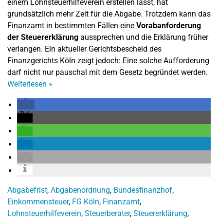
einem Lohnsteuerhilfeverein erstellen lässt, hat
grundsätzlich mehr Zeit für die Abgabe. Trotzdem kann das
Finanzamt in bestimmten Fällen eine
Vorabanforderung
der Steuererklärung
aussprechen und die Erklärung früher
verlangen. Ein aktueller Gerichtsbescheid des
Finanzgerichts Köln zeigt jedoch: Eine solche Aufforderung
darf nicht nur pauschal mit dem Gesetz begründet werden.
Weiterlesen
»
Abgabefrist
,
Abgabenordnung
,
Bundesfinanzhof
,
Einkommensteuer
,
FG Köln
,
Finanzamt
,
Lohnsteuerhilfeverein
,
Steuerberater
,
Steuererklärung
,