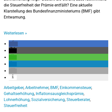
die Steuerfreiheit der Prämie entfällt? Eine aktuelle
Klarstellung des Bundesfinanzministeriums (BMF) gibt
Entwarnung.
Weiterlesen
»
Arbeitgeber
,
Arbeitnehmer
,
BMF
,
Einkommensteuer
,
Gehaltserhöhung
,
Inflationsausgleichsprämie
,
Lohnerhöhung
,
Sozialversicherung
,
Steuerberater
,
Steuerfreiheit