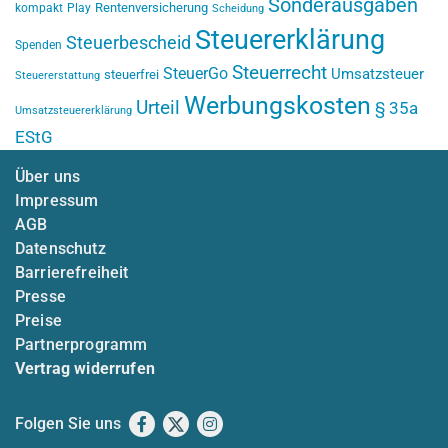
Sonderausgaben
Rentenversicherung
kompakt
Play
Scheidung
Steuererklärung
Steuerbescheid
Spenden
Steuerrecht
SteuerGo
Umsatzsteuer
steuerfrei
Steuererstattung
Werbungskosten
Urteil
§ 35a
Umsatzsteuererklärung
EStG
Über uns
Impressum
AGB
Datenschutz
Barrierefreiheit
Presse
Preise
Partnerprogramm
Vertrag widerrufen
Folgen Sie uns
Facebook
X
Instagram