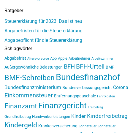
Ratgeber
Steuererklärung für 2023: Das ist neu
Abgabefristen für die Steuererklärung
Abgabepflicht für die Steuererklärung
Schlagwörter
Abgabefrist
App
Apple
Arbeitnehmer
Altersvorsorge
Arbeitszimmer
BFH-Urteil
BFH
Außergewöhnliche Belastungen
BMF
Bundesfinanzhof
BMF-Schreiben
Bundesfinanzministerium
Corona
Bundesverfassungsgericht
Einkommensteuer
Entfernungspauschale
Fahrtkosten
Finanzgericht
Finanzamt
Freibetrag
Kinderfreibetrag
Kinder
Grundfreibetrag
Handwerkerleistungen
Kindergeld
Krankenversicherung
Lohnsteuer
Lohnsteuer