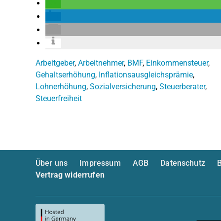
Arbeitgeber
,
Arbeitnehmer
,
BMF
,
Einkommensteuer
,
Gehaltserhöhung
,
Inflationsausgleichsprämie
,
Lohnerhöhung
,
Sozialversicherung
,
Steuerberater
,
Steuerfreiheit
Über uns
Impressum
AGB
Datenschutz
B
Vertrag widerrufen