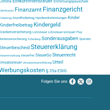
Einkommensteuer
Corona
Entfernungspauschale
Finanzgericht
Finanzamt
Fahrtkosten
Kinder
Grundfreibetrag
Handwerkerleistungen
Freibetrag
Kindergeld
Kinderfreibetrag
Krankenversicherung
Lohnsteuer
Lohnsteuer kompakt
Play
Sonderausgaben
Rentenversicherung
Spenden
Scheidung
Steuererklärung
Steuerbescheid
Steuerrecht
SteuerGo
steuerfrei
Steuererstattung
Urteil
Umsatzsteuer
Umsatzsteuererklärung
Werbungskosten
§ 35a EStG
Folgen Sie uns
Facebook
X
Instagram