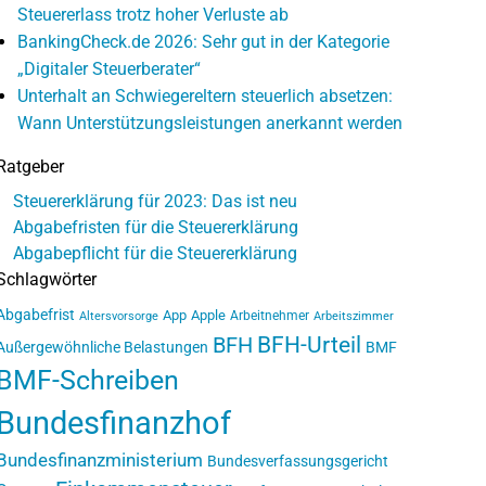
Steuererlass trotz hoher Verluste ab
BankingCheck.de 2026: Sehr gut in der Kategorie
„Digitaler Steuerberater“
Unterhalt an Schwiegereltern steuerlich absetzen:
Wann Unterstützungsleistungen anerkannt werden
Ratgeber
Steuererklärung für 2023: Das ist neu
Abgabefristen für die Steuererklärung
Abgabepflicht für die Steuererklärung
Schlagwörter
Abgabefrist
App
Apple
Arbeitnehmer
Altersvorsorge
Arbeitszimmer
BFH-Urteil
BFH
Außergewöhnliche Belastungen
BMF
BMF-Schreiben
Bundesfinanzhof
Bundesfinanzministerium
Bundesverfassungsgericht