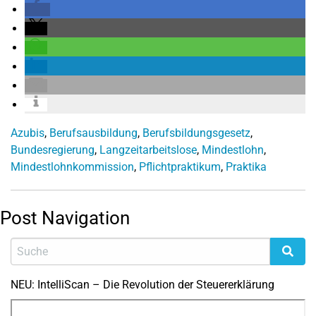
Azubis
,
Berufsausbildung
,
Berufsbildungsgesetz
,
Bundesregierung
,
Langzeitarbeitslose
,
Mindestlohn
,
Mindestlohnkommission
,
Pflichtpraktikum
,
Praktika
Post Navigation
NEU: IntelliScan – Die Revolution der Steuererklärung