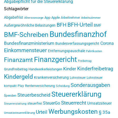
Abgabepflicht für die Steuererklärung
Schlagwörter
Abgabefrist
App
Apple
Arbeitnehmer
Altersvorsorge
Arbeitszimmer
BFH-Urteil
BFH
Außergewöhnliche Belastungen
BMF
Bundesfinanzhof
BMF-Schreiben
Bundesfinanzministerium
Corona
Bundesverfassungsgericht
Einkommensteuer
Entfernungspauschale
Fahrtkosten
Finanzgericht
Finanzamt
Freibetrag
Kinderfreibetrag
Kinder
Grundfreibetrag
Handwerkerleistungen
Kindergeld
Krankenversicherung
Lohnsteuer
Lohnsteuer
Sonderausgaben
Rentenversicherung
kompakt
Play
Scheidung
Steuererklärung
Steuerbescheid
Spenden
Steuerrecht
SteuerGo
Umsatzsteuer
steuerfrei
Steuererstattung
Werbungskosten
Urteil
§ 35a
Umsatzsteuererklärung