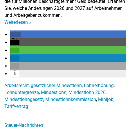
die für Millionen Beschäftigte mehr Geld bedeutet. Erfahren
Sie, welche Änderungen 2026 und 2027 auf Arbeitnehmer
und Arbeitgeber zukommen.
Weiterlesen
»
Arbeitsrecht
,
gesetzlicher Mindestlohn
,
Lohnerhöhung
,
Lohnuntergrenze
,
Mindestlohn
,
Mindestlohn 2026
,
Mindestlohngesetz
,
Mindestlohnkommission
,
Minijob
,
Tarifvertrag
Steuer-Nachrichten