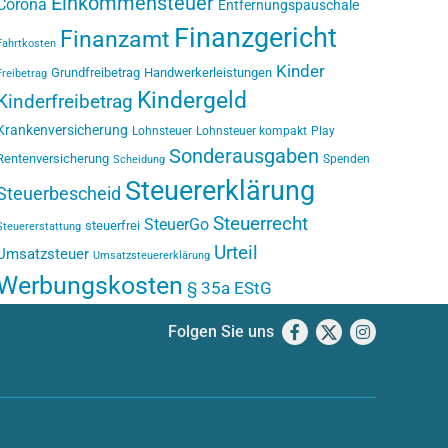
Einkommensteuer
Corona
Entfernungspauschale
Finanzgericht
Finanzamt
Fahrtkosten
Kinder
Grundfreibetrag
Handwerkerleistungen
Freibetrag
Kindergeld
Kinderfreibetrag
Krankenversicherung
Lohnsteuer
Lohnsteuer kompakt
Play
Sonderausgaben
Rentenversicherung
Spenden
Scheidung
Steuererklärung
Steuerbescheid
Steuerrecht
SteuerGo
steuerfrei
Steuererstattung
Urteil
Umsatzsteuer
Umsatzsteuererklärung
Werbungskosten
§ 35a EStG
Folgen Sie uns
Facebook
X
Instagram