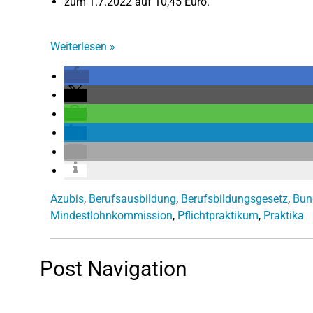
zum 1.7.2022 auf 10,45 Euro.
Weiterlesen
»
Azubis
,
Berufsausbildung
,
Berufsbildungsgesetz
,
Bun
Mindestlohnkommission
,
Pflichtpraktikum
,
Praktika
Post Navigation