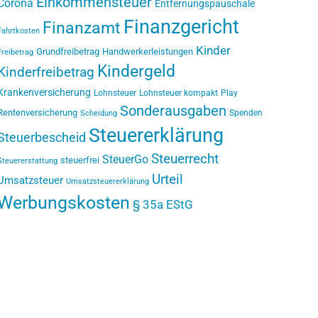
Einkommensteuer
Corona
Entfernungspauschale
Finanzgericht
Finanzamt
Fahrtkosten
Kinder
Grundfreibetrag
Handwerkerleistungen
Freibetrag
Kindergeld
Kinderfreibetrag
Krankenversicherung
Lohnsteuer
Lohnsteuer kompakt
Play
Sonderausgaben
Rentenversicherung
Spenden
Scheidung
Steuererklärung
Steuerbescheid
Steuerrecht
SteuerGo
steuerfrei
Steuererstattung
Urteil
Umsatzsteuer
Umsatzsteuererklärung
Werbungskosten
§ 35a EStG