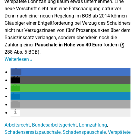
verspätete Lohnzahlung kaum etwas unternehmen. Eine
neue Vorschrift sieht nun eine Entschädigung dafür vor.
Denn nach einer neuen Regelung im BGB ab 2014 können
Gläubiger einer Entgeltforderung bei Verzug des Schuldners
nicht nur Verzugszinsen von fünf Prozentpunkten über dem
Basiszinssatz verlangen, sondern obendrein noch die
Zahlung einer
Pauschale in Höhe von 40 Euro
fordern (§
288 Abs. 5 BGB).
Weiterlesen
»
Arbeitsrecht
,
Bundesarbeitsgericht
,
Lohnzahlung
,
Schadensersatzpauschale
,
Schadenspauschale
,
Verspätete