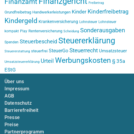
Finanzgericht
Finanzamt
Freibetrag
Kinderfreibetrag
Kinder
Grundfreibetrag
Handwerkerleistungen
Kindergeld
Krankenversicherung
Lohnsteuer
Lohnsteuer
Sonderausgaben
Rentenversicherung
kompakt
Play
Scheidung
Steuererklärung
Steuerbescheid
Spenden
Steuerrecht
SteuerGo
Umsatzsteuer
steuerfrei
Steuererstattung
Werbungskosten
Urteil
§ 35a
Umsatzsteuererklärung
EStG
Über uns
Impressum
AGB
Datenschutz
Barrierefreiheit
Presse
Preise
Partnerprogramm