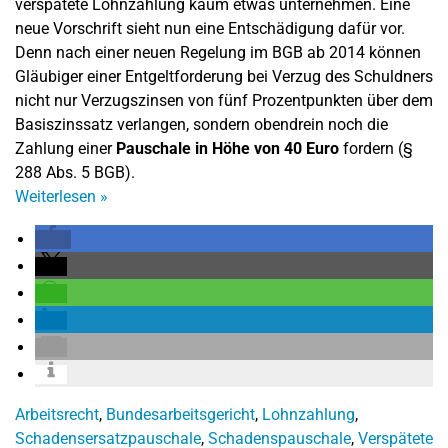
verspätete Lohnzahlung kaum etwas unternehmen. Eine
neue Vorschrift sieht nun eine Entschädigung dafür vor.
Denn nach einer neuen Regelung im BGB ab 2014 können
Gläubiger einer Entgeltforderung bei Verzug des Schuldners
nicht nur Verzugszinsen von fünf Prozentpunkten über dem
Basiszinssatz verlangen, sondern obendrein noch die
Zahlung einer
Pauschale in Höhe von 40 Euro
fordern (§
288 Abs. 5 BGB).
Weiterlesen
»
Arbeitsrecht
,
Bundesarbeitsgericht
,
Lohnzahlung
,
Schadensersatzpauschale
,
Schadenspauschale
,
Verspätete