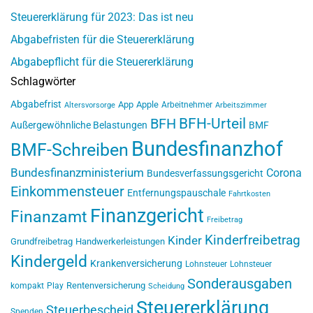
Steuererklärung für 2023: Das ist neu
Abgabefristen für die Steuererklärung
Abgabepflicht für die Steuererklärung
Schlagwörter
Abgabefrist
App
Apple
Arbeitnehmer
Altersvorsorge
Arbeitszimmer
BFH-Urteil
BFH
Außergewöhnliche Belastungen
BMF
Bundesfinanzhof
BMF-Schreiben
Bundesfinanzministerium
Corona
Bundesverfassungsgericht
Einkommensteuer
Entfernungspauschale
Fahrtkosten
Finanzgericht
Finanzamt
Freibetrag
Kinderfreibetrag
Kinder
Grundfreibetrag
Handwerkerleistungen
Kindergeld
Krankenversicherung
Lohnsteuer
Lohnsteuer
Sonderausgaben
Rentenversicherung
kompakt
Play
Scheidung
Steuererklärung
Steuerbescheid
Spenden