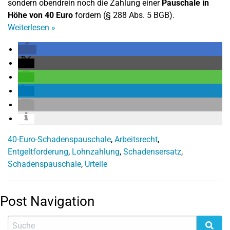
sondern obendrein noch die Zahlung einer
Pauschale in
Höhe von 40 Euro
fordern (§ 288 Abs. 5 BGB).
Weiterlesen
»
40-Euro-Schadenspauschale
,
Arbeitsrecht
,
Entgeltforderung
,
Lohnzahlung
,
Schadensersatz
,
Schadenspauschale
,
Urteile
Post Navigation