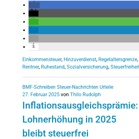
Einkommensteuer
,
Hinzuverdienst
,
Regelaltersgrenze
,
Rentner
,
Ruhestand
,
Sozialversicherung
,
Steuerfreihei
BMF-Schreiben
Steuer-Nachrichten
Urteile
27. Februar 2025
von
Thilo Rudolph
Inflationsausgleichsprämie:
Lohnerhöhung in 2025
bleibt steuerfrei