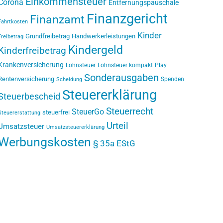
Einkommensteuer
Corona
Entfernungspauschale
Finanzgericht
Finanzamt
Fahrtkosten
Kinder
Grundfreibetrag
Handwerkerleistungen
Freibetrag
Kindergeld
Kinderfreibetrag
Krankenversicherung
Lohnsteuer
Lohnsteuer kompakt
Play
Sonderausgaben
Rentenversicherung
Spenden
Scheidung
Steuererklärung
Steuerbescheid
Steuerrecht
SteuerGo
steuerfrei
Steuererstattung
Urteil
Umsatzsteuer
Umsatzsteuererklärung
Werbungskosten
§ 35a EStG