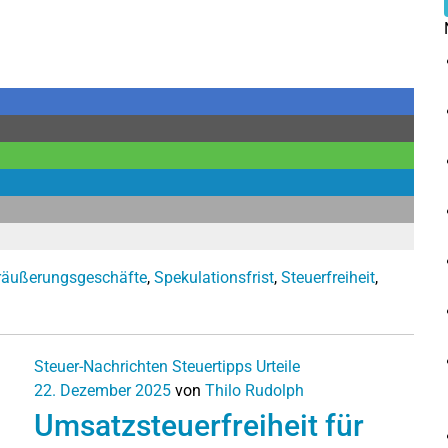
eräußerungsgeschäfte
,
Spekulationsfrist
,
Steuerfreiheit
,
Steuer-Nachrichten
Steuertipps
Urteile
22. Dezember 2025
von
Thilo Rudolph
Umsatzsteuerfreiheit für