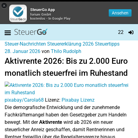
×
SteuerGo App
Ansehen
forium GmbH
kostenlos - In Google Play
22
Steuer-Nachrichten
Steuererklärung 2026
Steuertipps
28. Januar 2026
von
Thilo Rudolph
Aktivrente 2026: Bis zu 2.000 Euro
monatlich steuerfrei im Ruhestand
pixabay/Carola68
Lizenz:
Pixabay Lizenz
Die demografische Entwicklung und der zunehmende
Fachkräftemangel haben den Gesetzgeber zum Handeln
bewegt. Mit der
Aktivrente
wird ab 2026 ein neuer
steuerlicher Anreiz geschaffen, damit Rentnerinnen und
Rentner freiwillig über die Regelaltersgrenze hinaus