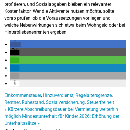
profitieren, und Sozialabgaben bleiben ein relevanter
Kostenfaktor. Wer die Aktivrente nutzen möchte, sollte
vorab prüfen, ob die Voraussetzungen vorliegen und
welche Nebenwirkungen sich etwa beim Wohngeld oder bei
Hinterbliebenenrenten ergeben.
Einkommensteuer
,
Hinzuverdienst
,
Regelaltersgrenze
,
Rentner
,
Ruhestand
,
Sozialversicherung
,
Steuerfreiheit
«
Kürzere Abschreibungsdauer bei Vermietung weiterhin
möglich
Mindestunterhalt für Kinder 2026: Erhöhung der
Unterhaltssätze
»