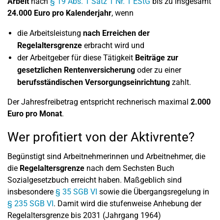
Arbeit
nach
§ 19 Abs. 1 Satz 1 Nr. 1 EStG
bis zu insgesamt
24.000 Euro pro Kalenderjahr
, wenn
die Arbeitsleistung
nach Erreichen der
Regelaltersgrenze
erbracht wird und
der Arbeitgeber für diese Tätigkeit
Beiträge zur
gesetzlichen Rentenversicherung
oder zu einer
berufsständischen Versorgungseinrichtung
zahlt.
Der Jahresfreibetrag entspricht rechnerisch maximal
2.000
Euro pro Monat
.
Wer profitiert von der Aktivrente?
Begünstigt sind Arbeitnehmerinnen und Arbeitnehmer, die
die
Regelaltersgrenze
nach dem Sechsten Buch
Sozialgesetzbuch erreicht haben. Maßgeblich sind
insbesondere
§ 35 SGB VI
sowie die Übergangsregelung in
§ 235 SGB VI
. Damit wird die stufenweise Anhebung der
Regelaltersgrenze bis 2031 (Jahrgang 1964)