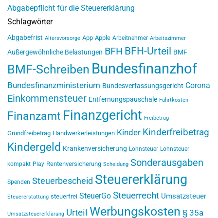
Abgabepflicht für die Steuererklärung
Schlagwörter
Abgabefrist
App
Apple
Arbeitnehmer
Altersvorsorge
Arbeitszimmer
BFH-Urteil
BFH
Außergewöhnliche Belastungen
BMF
Bundesfinanzhof
BMF-Schreiben
Bundesfinanzministerium
Corona
Bundesverfassungsgericht
Einkommensteuer
Entfernungspauschale
Fahrtkosten
Finanzgericht
Finanzamt
Freibetrag
Kinderfreibetrag
Kinder
Grundfreibetrag
Handwerkerleistungen
Kindergeld
Krankenversicherung
Lohnsteuer
Lohnsteuer
Sonderausgaben
Rentenversicherung
kompakt
Play
Scheidung
Steuererklärung
Steuerbescheid
Spenden
Steuerrecht
SteuerGo
Umsatzsteuer
steuerfrei
Steuererstattung
Werbungskosten
Urteil
§ 35a
Umsatzsteuererklärung