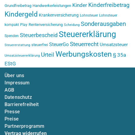
Kinderfreibetrag
Kinder
Grundfreibetrag
Handwerkerleistungen
Kindergeld
Krankenversicherung
Lohnsteuer
Lohnsteuer
Sonderausgaben
Rentenversicherung
kompakt
Play
Scheidung
Steuererklärung
Steuerbescheid
Spenden
Steuerrecht
SteuerGo
Umsatzsteuer
steuerfrei
Steuererstattung
Werbungskosten
Urteil
§ 35a
Umsatzsteuererklärung
EStG
Über uns
Impressum
AGB
Datenschutz
Barrierefreiheit
Presse
Preise
Partnerprogramm
Vertrag widerrufen