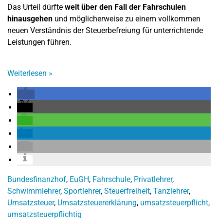
Das Urteil dürfte
weit über den Fall der Fahrschulen
hinausgehen
und möglicherweise zu einem vollkommen
neuen Verständnis der Steuerbefreiung für unterrichtende
Leistungen führen.
Weiterlesen
»
Bundesfinanzhof
,
EuGH
,
Fahrschule
,
Privatlehrer
,
Schwimmlehrer
,
Sportlehrer
,
Steuerfreiheit
,
Tanzlehrer
,
Umsatzsteuer
,
Umsatzsteuererklärung
,
umsatzsteuerpflicht
,
umsatzsteuerpflichtig