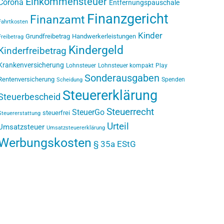
Einkommensteuer
Corona
Entfernungspauschale
Finanzgericht
Finanzamt
Fahrtkosten
Kinder
Grundfreibetrag
Handwerkerleistungen
Freibetrag
Kindergeld
Kinderfreibetrag
Krankenversicherung
Lohnsteuer
Lohnsteuer kompakt
Play
Sonderausgaben
Rentenversicherung
Spenden
Scheidung
Steuererklärung
Steuerbescheid
Steuerrecht
SteuerGo
steuerfrei
Steuererstattung
Urteil
Umsatzsteuer
Umsatzsteuererklärung
Werbungskosten
§ 35a EStG