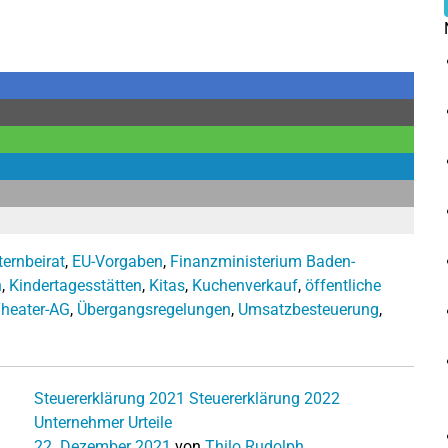
ternbeirat
,
EU-Vorgaben
,
Finanzministerium Baden-
n
,
Kindertagesstätten
,
Kitas
,
Kuchenverkauf
,
öffentliche
heater-AG
,
Übergangsregelungen
,
Umsatzbesteuerung
,
Steuererklärung 2021
Steuererklärung 2022
Unternehmer
Urteile
22. Dezember 2021
von
Thilo Rudolph