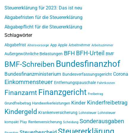
Steuererklärung für 2023: Das ist neu
Abgabefristen für die Steuererklärung
Abgabepflicht für die Steuererklärung
Schlagwörter
Abgabefrist
App
Apple
Arbeitnehmer
Altersvorsorge
Arbeitszimmer
BFH-Urteil
BFH
Außergewöhnliche Belastungen
BMF
Bundesfinanzhof
BMF-Schreiben
Bundesfinanzministerium
Corona
Bundesverfassungsgericht
Einkommensteuer
Entfernungspauschale
Fahrtkosten
Finanzgericht
Finanzamt
Freibetrag
Kinderfreibetrag
Kinder
Grundfreibetrag
Handwerkerleistungen
Kindergeld
Krankenversicherung
Lohnsteuer
Lohnsteuer
Sonderausgaben
Rentenversicherung
kompakt
Play
Scheidung
Steuererklärung
Steuerbescheid
Spenden