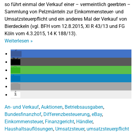
so führt einmal der Verkauf einer – vermeintlich geerbten –
Sammlung von Pelzmänteln zur Einkommensteuer- und
Umsatzsteuerpflicht und ein anderes Mal der Verkauf von
Bierdeckeln (vgl. BFH vom 12.8.2015, XI R 43/13 und FG
Köln vom 4.3.2015, 14 K 188/13).
Weiterlesen
»
An- und Verkauf
,
Auktionen
,
Betriebsausgaben
,
Bundesfinanzhof
,
Differenzbesteuerung
,
eBay
,
Einkommensteuer
,
Finanzgericht
,
Händler
,
Haushaltsauflösungen
,
Umsatzsteuer
,
umsatzsteuerpflicht