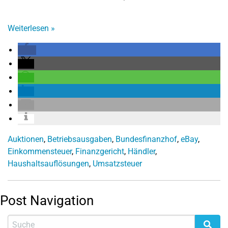
Weiterlesen
»
Auktionen
,
Betriebsausgaben
,
Bundesfinanzhof
,
eBay
,
Einkommensteuer
,
Finanzgericht
,
Händler
,
Haushaltsauflösungen
,
Umsatzsteuer
Post Navigation