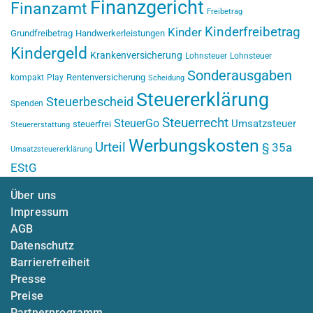
Finanzgericht
Finanzamt
Freibetrag
Kinderfreibetrag
Kinder
Grundfreibetrag
Handwerkerleistungen
Kindergeld
Krankenversicherung
Lohnsteuer
Lohnsteuer
Sonderausgaben
Rentenversicherung
kompakt
Play
Scheidung
Steuererklärung
Steuerbescheid
Spenden
Steuerrecht
SteuerGo
Umsatzsteuer
steuerfrei
Steuererstattung
Werbungskosten
Urteil
§ 35a
Umsatzsteuererklärung
EStG
Über uns
Impressum
AGB
Datenschutz
Barrierefreiheit
Presse
Preise
Partnerprogramm