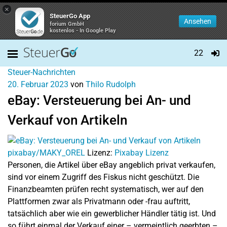
×
SteuerGo App
Ansehen
forium GmbH
kostenlos - In Google Play
22
Steuer-Nachrichten
20. Februar 2023
von
Thilo Rudolph
eBay: Versteuerung bei An- und
Verkauf von Artikeln
pixabay/MAKY_OREL
Lizenz:
Pixabay Lizenz
Personen, die Artikel über eBay angeblich privat verkaufen,
sind vor einem Zugriff des Fiskus nicht geschützt. Die
Finanzbeamten prüfen recht systematisch, wer auf den
Plattformen zwar als Privatmann oder -frau auftritt,
tatsächlich aber wie ein gewerblicher Händler tätig ist. Und
so führt einmal der Verkauf einer – vermeintlich geerbten –