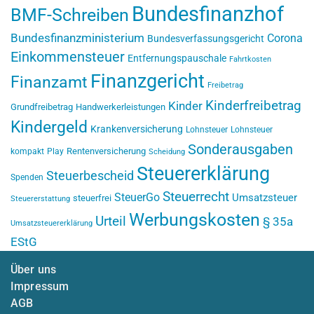
Bundesfinanzhof
BMF-Schreiben
Bundesfinanzministerium
Corona
Bundesverfassungsgericht
Einkommensteuer
Entfernungspauschale
Fahrtkosten
Finanzgericht
Finanzamt
Freibetrag
Kinderfreibetrag
Kinder
Grundfreibetrag
Handwerkerleistungen
Kindergeld
Krankenversicherung
Lohnsteuer
Lohnsteuer
Sonderausgaben
Rentenversicherung
kompakt
Play
Scheidung
Steuererklärung
Steuerbescheid
Spenden
Steuerrecht
SteuerGo
Umsatzsteuer
steuerfrei
Steuererstattung
Werbungskosten
Urteil
§ 35a
Umsatzsteuererklärung
EStG
Über uns
Impressum
AGB