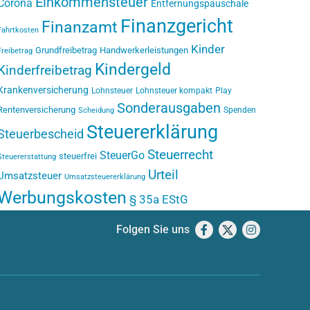
Einkommensteuer
Corona
Entfernungspauschale
Finanzgericht
Finanzamt
Fahrtkosten
Kinder
Grundfreibetrag
Handwerkerleistungen
Freibetrag
Kindergeld
Kinderfreibetrag
Krankenversicherung
Lohnsteuer
Lohnsteuer kompakt
Play
Sonderausgaben
Rentenversicherung
Spenden
Scheidung
Steuererklärung
Steuerbescheid
Steuerrecht
SteuerGo
steuerfrei
Steuererstattung
Urteil
Umsatzsteuer
Umsatzsteuererklärung
Werbungskosten
§ 35a EStG
Folgen Sie uns
Facebook
X
Instagram