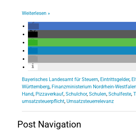
Weiterlesen
»
Bayerisches Landesamt für Steuern
,
Eintrittsgelder
,
El
Württemberg
,
Finanzministerium Nordrhein-Westfale
Hand
,
Pizzaverkauf
,
Schulchor
,
Schulen
,
Schulfeste
,
T
umsatzsteuerpflicht
,
Umsatzsteuerrelevanz
Post Navigation