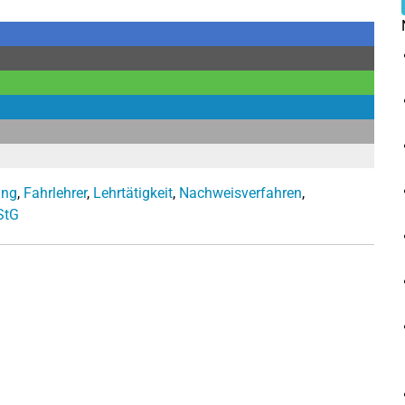
ung
,
Fahrlehrer
,
Lehrtätigkeit
,
Nachweisverfahren
,
StG