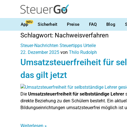
NEU
App
Sicherheit
Preise
FAQ
Blog
Schlagwort:
Nachweisverfahren
Steuer-Nachrichten
Steuertipps
Urteile
22. Dezember 2025
von
Thilo Rudolph
Umsatzsteuerfreiheit für se
das gilt jetzt
Die
Umsatzsteuerfreiheit für selbstständige Lehrer
s
direkte Beziehung zu den Schülern besteht. Ein aktuell
Bildungseinrichtungen umsatzsteuerfrei möglich ist
Weiterlesen
»