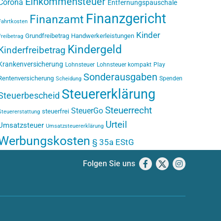
Einkommensteuer
Corona
Entfernungspauschale
Finanzgericht
Finanzamt
Fahrtkosten
Kinder
Grundfreibetrag
Handwerkerleistungen
Freibetrag
Kindergeld
Kinderfreibetrag
Krankenversicherung
Lohnsteuer
Lohnsteuer kompakt
Play
Sonderausgaben
Rentenversicherung
Spenden
Scheidung
Steuererklärung
Steuerbescheid
Steuerrecht
SteuerGo
steuerfrei
Steuererstattung
Urteil
Umsatzsteuer
Umsatzsteuererklärung
Werbungskosten
§ 35a EStG
Folgen Sie uns
Facebook
X
Instagram