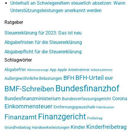
Unterhalt an Schwiegereltern steuerlich absetzen: Wann
Unterstützungsleistungen anerkannt werden
Ratgeber
Steuererklärung für 2023: Das ist neu
Abgabefristen für die Steuererklärung
Abgabepflicht für die Steuererklärung
Schlagwörter
Abgabefrist
App
Apple
Arbeitnehmer
Altersvorsorge
Arbeitszimmer
BFH-Urteil
BFH
Außergewöhnliche Belastungen
BMF
Bundesfinanzhof
BMF-Schreiben
Bundesfinanzministerium
Corona
Bundesverfassungsgericht
Einkommensteuer
Entfernungspauschale
Fahrtkosten
Finanzgericht
Finanzamt
Freibetrag
Kinderfreibetrag
Kinder
Grundfreibetrag
Handwerkerleistungen