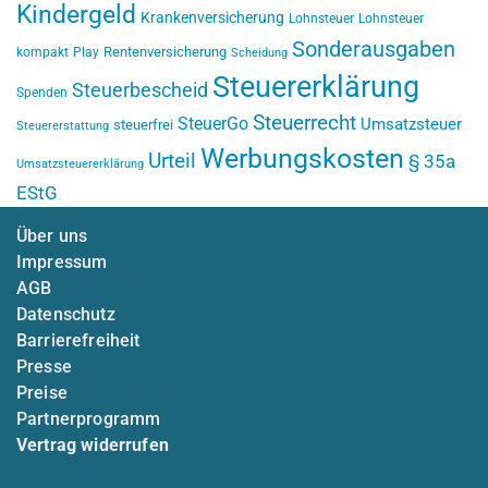
Kindergeld
Krankenversicherung
Lohnsteuer
Lohnsteuer
Sonderausgaben
Rentenversicherung
kompakt
Play
Scheidung
Steuererklärung
Steuerbescheid
Spenden
Steuerrecht
SteuerGo
Umsatzsteuer
steuerfrei
Steuererstattung
Werbungskosten
Urteil
§ 35a
Umsatzsteuererklärung
EStG
Über uns
Impressum
AGB
Datenschutz
Barrierefreiheit
Presse
Preise
Partnerprogramm
Vertrag widerrufen