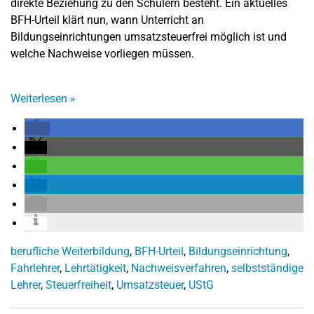
direkte Beziehung zu den Schülern besteht. Ein aktuelles
BFH-Urteil klärt nun, wann Unterricht an
Bildungseinrichtungen umsatzsteuerfrei möglich ist und
welche Nachweise vorliegen müssen.
Weiterlesen
»
berufliche Weiterbildung
,
BFH-Urteil
,
Bildungseinrichtung
,
Fahrlehrer
,
Lehrtätigkeit
,
Nachweisverfahren
,
selbstständige
Lehrer
,
Steuerfreiheit
,
Umsatzsteuer
,
UStG