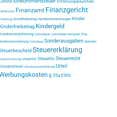
Einkommensteuer
Corona
Entfernungspauschale
Finanzgericht
Finanzamt
Fahrtkosten
Kinder
Grundfreibetrag
Handwerkerleistungen
Freibetrag
Kindergeld
Kinderfreibetrag
Krankenversicherung
Lohnsteuer
Lohnsteuer kompakt
Play
Sonderausgaben
Rentenversicherung
Spenden
Scheidung
Steuererklärung
Steuerbescheid
Steuerrecht
SteuerGo
steuerfrei
Steuererstattung
Urteil
Umsatzsteuer
Umsatzsteuererklärung
Werbungskosten
§ 35a EStG