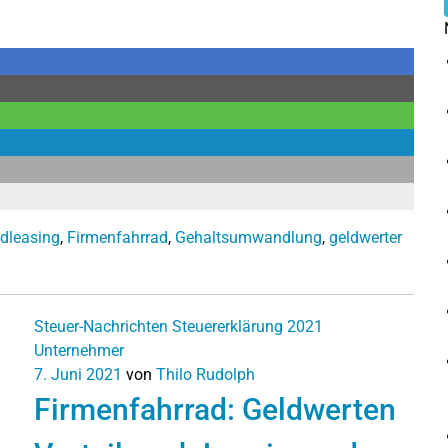
dleasing
,
Firmenfahrrad
,
Gehaltsumwandlung
,
geldwerter
Steuer-Nachrichten
Steuererklärung 2021
Unternehmer
7. Juni 2021
von
Thilo Rudolph
Firmenfahrrad: Geldwerten