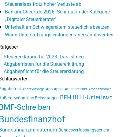
Steuererlass trotz hoher Verluste ab
BankingCheck.de 2026: Sehr gut in der Kategorie
„Digitaler Steuerberater“
Unterhalt an Schwiegereltern steuerlich absetzen:
Wann Unterstützungsleistungen anerkannt werden
Ratgeber
Steuererklärung für 2023: Das ist neu
Abgabefristen für die Steuererklärung
Abgabepflicht für die Steuererklärung
Schlagwörter
Abgabefrist
App
Apple
Arbeitnehmer
Altersvorsorge
Arbeitszimmer
BFH-Urteil
BFH
Außergewöhnliche Belastungen
BMF
BMF-Schreiben
Bundesfinanzhof
Bundesfinanzministerium
Bundesverfassungsgericht