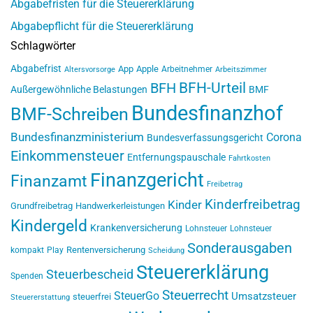
Abgabefristen für die Steuererklärung
Abgabepflicht für die Steuererklärung
Schlagwörter
Abgabefrist
App
Apple
Arbeitnehmer
Altersvorsorge
Arbeitszimmer
BFH-Urteil
BFH
Außergewöhnliche Belastungen
BMF
Bundesfinanzhof
BMF-Schreiben
Bundesfinanzministerium
Corona
Bundesverfassungsgericht
Einkommensteuer
Entfernungspauschale
Fahrtkosten
Finanzgericht
Finanzamt
Freibetrag
Kinderfreibetrag
Kinder
Grundfreibetrag
Handwerkerleistungen
Kindergeld
Krankenversicherung
Lohnsteuer
Lohnsteuer
Sonderausgaben
Rentenversicherung
kompakt
Play
Scheidung
Steuererklärung
Steuerbescheid
Spenden
Steuerrecht
SteuerGo
Umsatzsteuer
steuerfrei
Steuererstattung