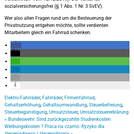
sozialversicherungsfrei (§ 1 Abs. 1 Nr. 3 SvEV).
Wer also allen Fragen rund um die Besteuerung der
Privatnutzung entgehen möchte, sollte verdienten
Mitarbeitern gleich ein Fahrrad schenken.
Elektro-Fahrräder
,
Fahrräder
,
Firmenfahrrad
,
Gehaltserhöhung
,
Gehaltsumwandlung
,
Steuerbefreiung
,
Steuerbegünstigung
,
Umsatzsteuer
,
Umsatzsteuererklärung
«
Bundeswehr: Sind zurückgezahlte Studienkosten
Werbungskosten ?
Praca na czarno: Ryzyko dla
zleceniodawcy i zleceniobiorcy
»